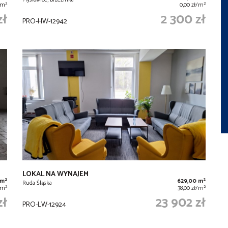
Mysłowice, Brzezinka
2
2
/m
0,00 zł/m
zł
2 300 zł
PRO-HW-12942
LOKAL NA WYNAJEM
2
2
 m
629,00 m
Ruda Śląska
2
2
/m
38,00 zł/m
zł
23 902 zł
PRO-LW-12924