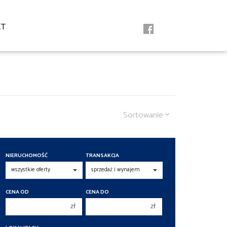
KT
Sortowanie
NIERUCHOMOŚĆ
TRANSAKCJA
CENA OD
CENA DO
zł
zł
150 000 zł
150 000 zł