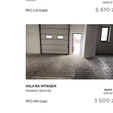
Katowice
55,00 zł
5 610 
PRO-LW-12968
HALA NA WYNAJEM
95,00
Mysłowice, Brzezinka
0,00 zł
3 500 
PRO-HW-12941