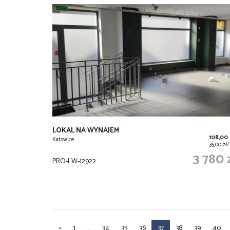
LOKAL NA WYNAJEM
108,00
Katowice
35,00 zł
3 780 
PRO-LW-12922
«
1
...
34
35
36
37
38
39
40