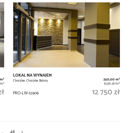
LOKAL NA WYNAJEM
2
2
 m
250,00 m
Chorzów, Chorzów Batory
2
2
/m
51,00 zł/m
zł
12 750 zł
PRO-LW-12906
...
48
»