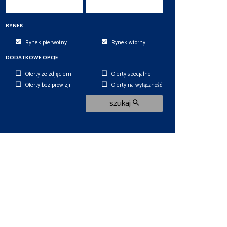
RYNEK
Rynek pierwotny
Rynek wtórny
DODATKOWE OPCJE
Oferty ze zdjęciem
Oferty specjalne
Oferty bez prowizji
Oferty na wyłączność
szukaj