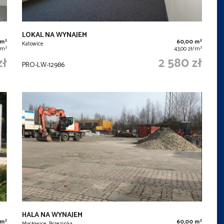
LOKAL NA WYNAJEM
2
2
 m
60,00 m
Katowice
2
2
/m
43,00 zł/m
zł
2 580 zł
PRO-LW-12986
HALA NA WYNAJEM
2
2
 m
60,00 m