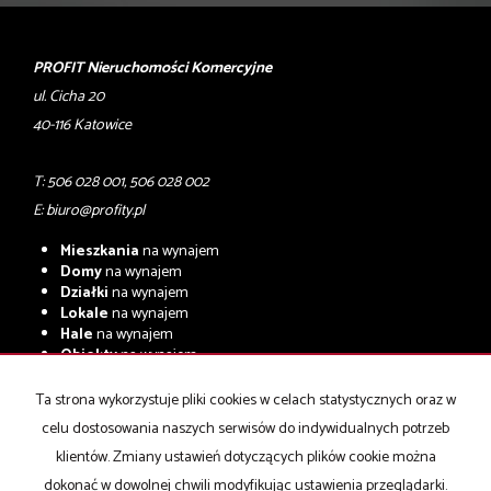
PROFIT Nieruchomości Komercyjne
ul. Cicha 20
40-116 Katowice
T: 506 028 001, 506 028 002
E:
biuro@profity.pl
Mieszkania
na wynajem
Domy
na wynajem
Działki
na wynajem
Lokale
na wynajem
Hale
na wynajem
Obiekty
na wynajem
Mieszkania
na sprzedaż
Ta strona wykorzystuje pliki cookies w celach statystycznych oraz w
Domy
na sprzedaż
celu dostosowania naszych serwisów do indywidualnych potrzeb
Działki
na sprzedaż
Lokale
na sprzedaż
klientów. Zmiany ustawień dotyczących plików cookie można
Hale
na sprzedaż
dokonać w dowolnej chwili modyfikując ustawienia przeglądarki.