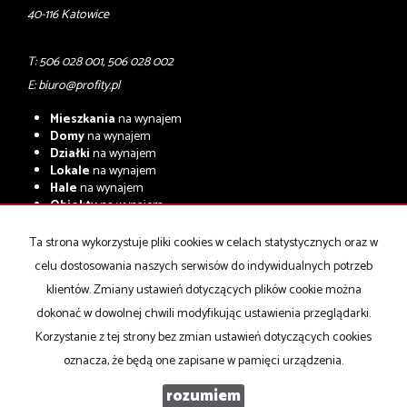
40-116 Katowice
T: 506 028 001, 506 028 002
E:
biuro@profity.pl
Mieszkania
na wynajem
Domy
na wynajem
Działki
na wynajem
Lokale
na wynajem
Hale
na wynajem
Obiekty
na wynajem
Mieszkania
na sprzedaż
Ta strona wykorzystuje pliki cookies w celach statystycznych oraz w
Domy
na sprzedaż
celu dostosowania naszych serwisów do indywidualnych potrzeb
Działki
na sprzedaż
Lokale
na sprzedaż
klientów. Zmiany ustawień dotyczących plików cookie można
Hale
na sprzedaż
dokonać w dowolnej chwili modyfikując ustawienia przeglądarki.
Obiekty
na sprzedaż
Korzystanie z tej strony bez zmian ustawień dotyczących cookies
oznacza, że będą one zapisane w pamięci urządzenia.
PROFIT NIERUCHOMOŚCI KOMERCYJNE
2026
rozumiem
Program dla biur nieruchomości
Galactica Virgo