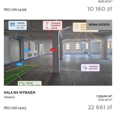
2
16,00 zł/m
10 160 zł
PRO-HW-14018
NOWA OFERTA
HALA NA WYNAJEM
2
1 333,00 m
Katowice
2
17,00 zł/m
22 661 zł
PRO-HW-14013