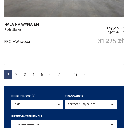
HALA NA WYNAJEM
2
1 251,00 m
Ruda Śląska
2
25,00 zł/m
31 275 zł
PRO-HW-14004
1
2
3
4
5
6
7
...
13
»
NIERUCHOMOŚĆ
TRANSAKCJA
PRZEZNACZENIE HALI