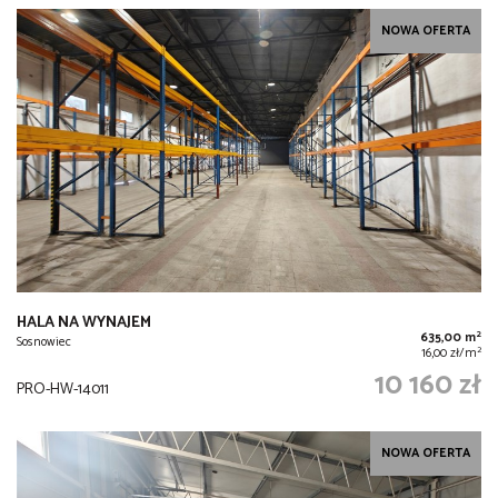
NOWA OFERTA
HALA NA WYNAJEM
2
635,00 m
Sosnowiec
2
16,00 zł/m
10 160 zł
PRO-HW-14011
NOWA OFERTA