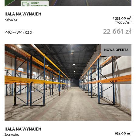
HALA NA WYNAJEM
2
1 333,00 m
Katowice
2
17,00 zł/m
22 661 zł
PRO-HW-14020
NOWA OFERTA
HALA NA WYNAJEM
2
635,00 m
Sosnowiec