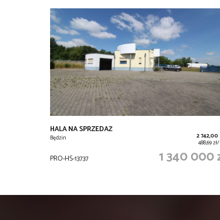
HALA NA SPRZEDAŻ
2 742,00
Będzin
488,69 zł
1 340 000 
PRO-HS-13737