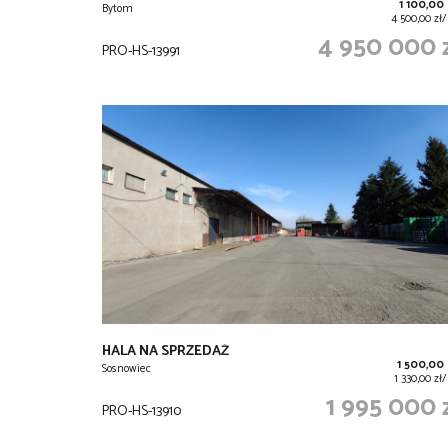
1 100,00
Bytom
4 500,00 zł
4 950 000 
PRO-HS-13991
HALA NA SPRZEDAŻ
1 500,00
Sosnowiec
1 330,00 z
1 995 000 
PRO-HS-13910