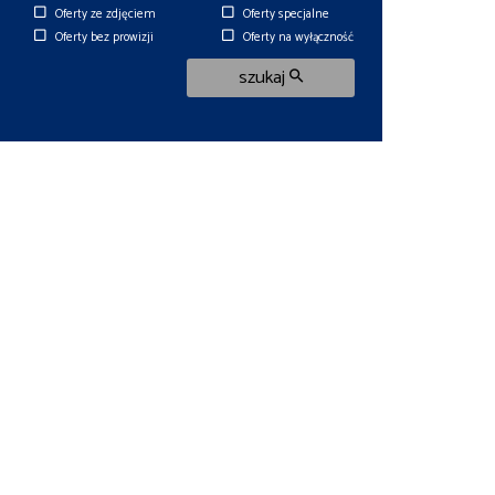
Oferty ze zdjęciem
Oferty specjalne
Oferty bez prowizji
Oferty na wyłączność
szukaj