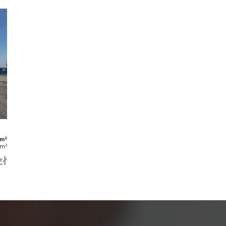
2
 m
2
/m
zł