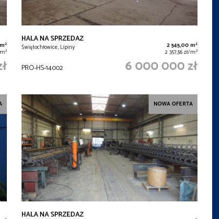
HALA NA SPRZEDAŻ
2
2
 m
2 545,00 m
Świętochłowice, Lipiny
2
2
ł/m
2 357,56 zł/m
zł
6 000 000 zł
PRO-HS-14002
A
NOWA OFERTA
HALA NA SPRZEDAŻ