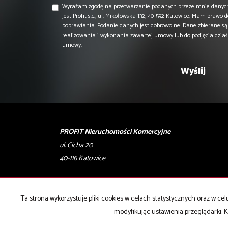
Wyrażam zgodę na przetwarzanie podanych przeze mnie danyc
jest Profit s.c., ul. Mikołowska 132, 40-592 Katowice. Mam prawo 
poprawiania. Podanie danych jest dobrowolne. Dane zbierane s
realizowania i wykonania zawartej umowy lub do podjęcia dzia
umowy.
PROFIT Nieruchomości Komercyjne
ul. Cicha 20
40-116 Katowice
T: 506 028 001, 506 028 002
E:
biuro@profity.pl
Ta strona wykorzystuje pliki cookies w celach statystycznych oraz w 
modyfikując ustawienia przeglądarki. K