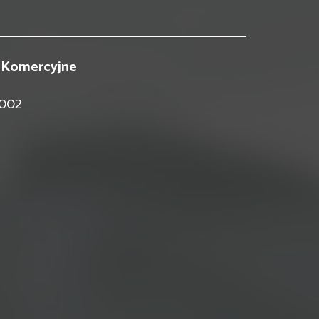
 Komercyjne
 002