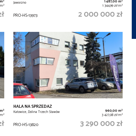
2
2
 m
1 487,00 m
Jaworzno
2
2
/m
1 344,99 zł/m
zł
2 000 000 zł
PRO-HS-13973
HALA NA SPRZEDAŻ
2
2
 m
960,00 m
Katowice, Dolina Trzech Stawów
2
2
ł/m
3 427,08 zł/m
zł
3 290 000 zł
PRO-HS-13820