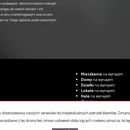
h osobowych. Administratorem danych
dostępu do swoich danych i ich
ą w celu marketingowym oraz w celu
łań na Twoje żądanie przed zawarciem
Mieszkania
na wynajem
Domy
na wynajem
Działki
na wynajem
Lokale
na wynajem
Hale
na wynajem
Obiekty
na wynajem
celu dostosowania naszych serwisów do indywidualnych potrzeb klientów. Zmia
orzystanie z tej strony bez zmian ustawień dotyczących cookies oznacza, że 