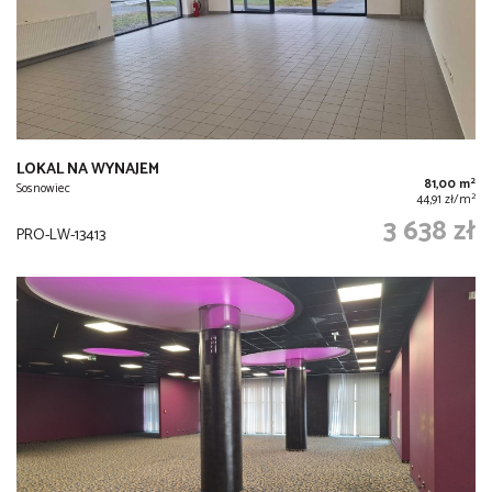
LOKAL NA WYNAJEM
2
81,00 m
Sosnowiec
2
44,91 zł/m
3 638 zł
PRO-LW-13413