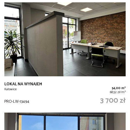
LOKAL NA WYNAJEM
2
54,00 m
Katowice
2
68,52 zł/m
3 700 zł
PRO-LW-13494