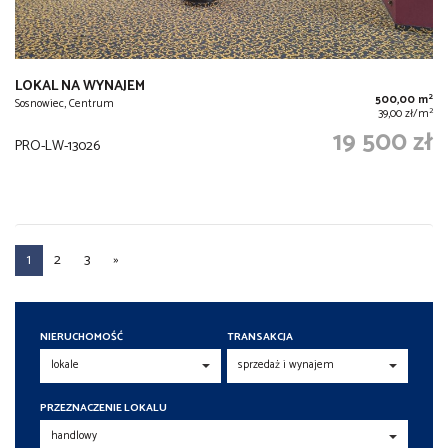
LOKAL NA WYNAJEM
2
500,00 m
Sosnowiec, Centrum
2
39,00 zł/m
19 500 zł
PRO-LW-13026
1
2
3
»
NIERUCHOMOŚĆ
TRANSAKCJA
PRZEZNACZENIE LOKALU