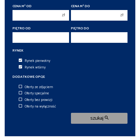
3
3
2
2
CENA M
OD
CENA M
DO
4
4
zł
zł
5
5
6
PIĘTRO OD
PIĘTRO DO
6
RYNEK
Rynek pierwotny
Rynek wtórny
DODATKOWE OPCJE
Oferty ze zdjęciem
Oferty specjalne
Oferty bez prowizji
Oferty na wyłączność
szukaj