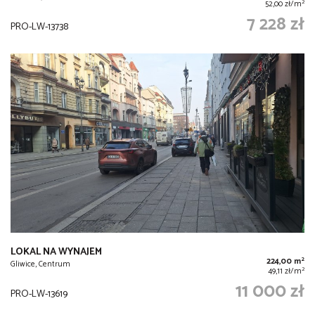
2
52,00 zł/m
7 228 zł
PRO-LW-13738
LOKAL NA WYNAJEM
2
224,00 m
Gliwice, Centrum
2
49,11 zł/m
11 000 zł
PRO-LW-13619