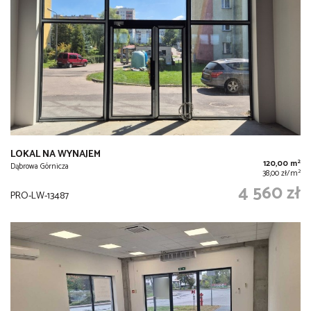
LOKAL NA WYNAJEM
2
120,00 m
Dąbrowa Górnicza
2
38,00 zł/m
4 560 zł
PRO-LW-13487