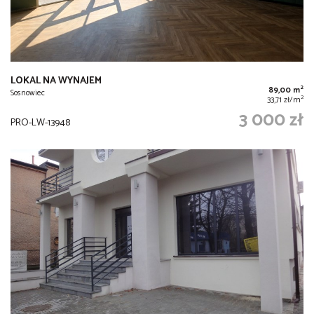
LOKAL NA WYNAJEM
2
89,00 m
Sosnowiec
2
33,71 zł/m
3 000 zł
PRO-LW-13948