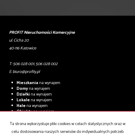
PROFIT Nieruchomości Komercyjne
ul. Cicha 20
40-116 Katowice
T: 506 028 001, 506 028 002
E:
biuro@profity.pl
Mieszkania
na wynajem
Domy
na wynajem
Działki
na wynajem
Lokale
na wynajem
Hale
na wynajem
Obiekty
na wynajem
Mieszkania
na sprzedaż
Ta strona wykorzystuje pliki cookies w celach statystycznych oraz w
Domy
na sprzedaż
celu dostosowania naszych serwisów do indywidualnych potrzeb
Działki
na sprzedaż