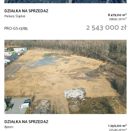
DZIAŁKA NA SPRZEDAŻ
2
8 479,00 m
Piekary Śląskie
2
299,92 zł/m
2 543 000 zł
PRO-GS-13785
DZIAŁKA NA SPRZEDAŻ
2
1 250,00 m
Bytom
2
215,00 zł/m