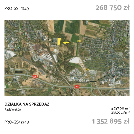
268 750 zł
PRO-GS-13749
DZIAŁKA NA SPRZEDAŻ
2
5 757,00 m
Radzionków
2
235,00 zł/m
1 352 895 zł
PRO-GS-13748