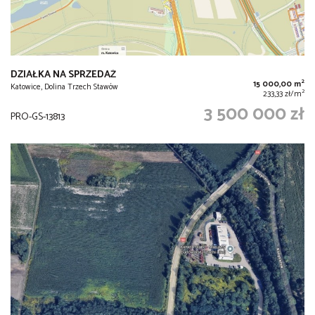
DZIAŁKA NA SPRZEDAŻ
2
15 000,00 m
Katowice, Dolina Trzech Stawów
2
233,33 zł/m
3 500 000 zł
PRO-GS-13813