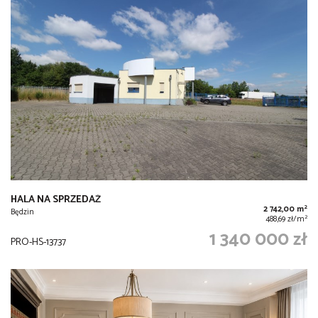
HALA NA SPRZEDAŻ
2
2 742,00 m
Będzin
2
488,69 zł/m
1 340 000 zł
PRO-HS-13737