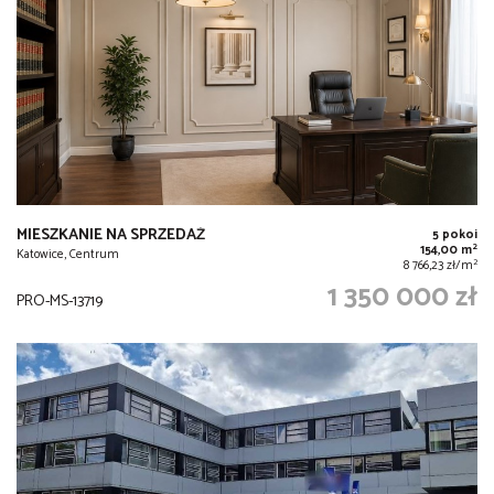
MIESZKANIE NA SPRZEDAŻ
5 pokoi
2
154,00 m
Katowice, Centrum
2
8 766,23 zł/m
1 350 000 zł
PRO-MS-13719