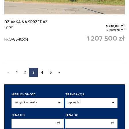
DZIAŁKA NA SPRZEDAŻ
2
5 250,00 m
Bytom
2
230,00 zł/m
1 207 500 zł
PRO-GS-13604
«
1
2
3
4
5
»
NIERUCHOMOŚĆ
TRANSAKCJA
CENA OD
CENA DO
zł
zł