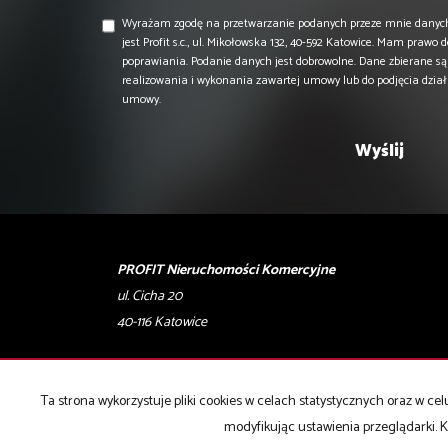
Wyrażam zgodę na przetwarzanie podanych przeze mnie danyc
jest Profit s.c., ul. Mikołowska 132, 40-592 Katowice. Mam prawo 
poprawiania. Podanie danych jest dobrowolne. Dane zbierane s
realizowania i wykonania zawartej umowy lub do podjęcia dzia
umowy.
PROFIT Nieruchomości Komercyjne
ul. Cicha 20
40-116 Katowice
T: 506 028 001, 506 028 002
E:
biuro@profity.pl
Ta strona wykorzystuje pliki cookies w celach statystycznych oraz w 
modyfikując ustawienia przeglądarki. K