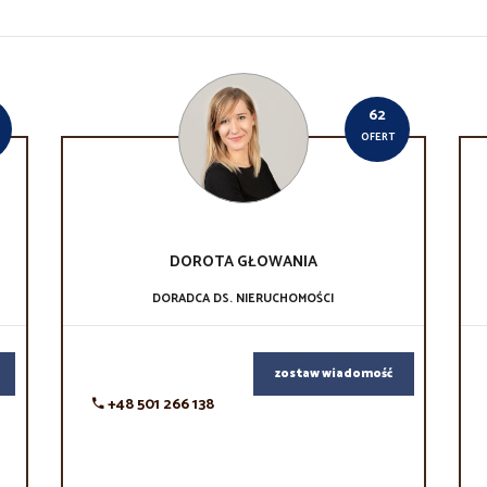
62
OFERT
DOROTA
GŁOWANIA
DORADCA DS. NIERUCHOMOŚCI
zostaw wiadomość
+48 501 266 138