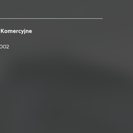
 Komercyjne
 002