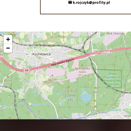
k.rojczyk@profity.pl
+
−