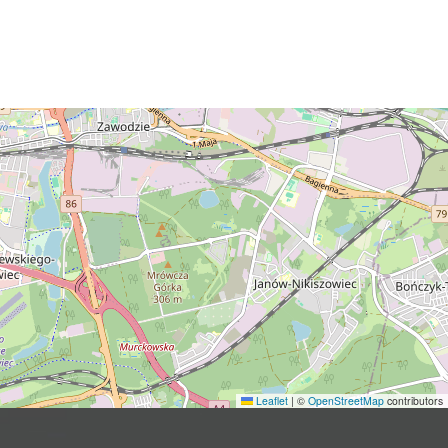
Leaflet
|
©
OpenStreetMap
contributors