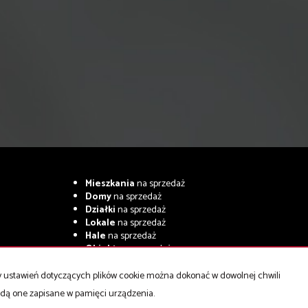
Mieszkania
na sprzedaż
Domy
na sprzedaż
Działki
na sprzedaż
Lokale
na sprzedaż
Hale
na sprzedaż
Obiekty
na sprzedaż
ny ustawień dotyczących plików cookie można dokonać w dowolnej chwili
będą one zapisane w pamięci urządzenia.