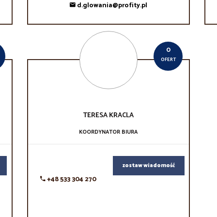
d.glowania@profity.pl
0
OFERT
TERESA
KRACLA
KOORDYNATOR BIURA
zostaw wiadomość
+48 533 304 270