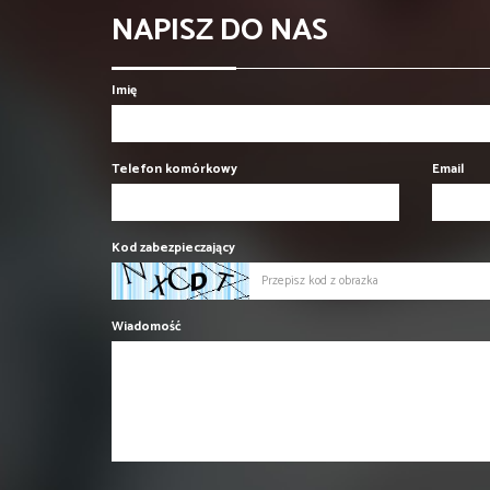
NAPISZ DO NAS
Imię
Telefon komórkowy
Email
Kod zabezpieczający
Wiadomość