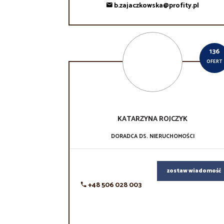
b.zajaczkowska@profity.pl
136
OFERT
KATARZYNA
ROJCZYK
DORADCA DS. NIERUCHOMOŚCI
zostaw wiadomość
+48 506 028 003