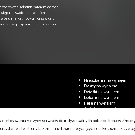
h osobowych. Administratorem danych
dostępu do swoich danych i ich
ą w celu marketingowym oraz w celu
łań na Twoje żądanie przed zawarciem
Mieszkania
na wynajem
Domy
na wynajem
Działki
na wynajem
Lokale
na wynajem
Hale
na wynajem
Obiekty
na wynajem
celu dostosowania naszych serwisów do indywidualnych potrzeb klientów. Zmia
orzystanie z tej strony bez zmian ustawień dotyczących cookies oznacza, że 