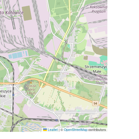
Leaflet
|
©
OpenStreetMap
contributors