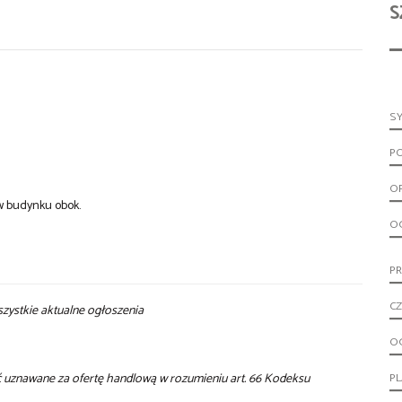
S
S
P
O
w budynku obok.
OG
PR
CZ
szystkie aktualne ogłoszenia
O
yć uznawane za ofertę handlową w rozumieniu art. 66 Kodeksu
P