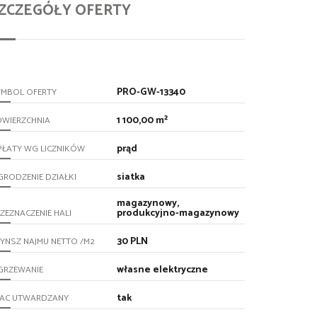
ZCZEGÓŁY OFERTY
PRO-GW-13340
YMBOL OFERTY
1 100,00 m²
OWIERZCHNIA
prąd
PŁATY WG LICZNIKÓW
siatka
RODZENIE DZIAŁKI
magazynowy,
produkcyjno-magazynowy
ZEZNACZENIE HALI
30 PLN
YNSZ NAJMU NETTO /M2
własne elektryczne
GRZEWANIE
tak
LAC UTWARDZANY