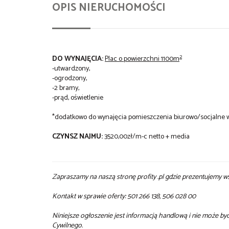
OPIS NIERUCHOMOŚCI
2
DO WYNAJĘCIA:
Plac o powierzchni 1100m
-utwardzony,
-ogrodzony,
-2 bramy,
-prąd, oświetlenie
*dodatkowo do wynajęcia pomieszczenia biurowo/socjalne 
CZYNSZ NAJMU:
3520,00zł/m-c netto + media
Zapraszamy na naszą stronę profity .pl gdzie prezentujemy w
Kontakt w sprawie oferty: 501 266 138, 506 028 00
Niniejsze ogłoszenie jest informacją handlową i nie może b
Cywilnego.