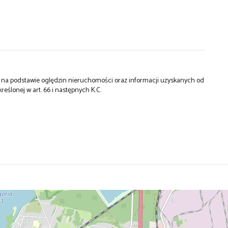
st na podstawie oględzin nieruchomości oraz informacji uzyskanych od
kreślonej w art. 66 i następnych K.C.