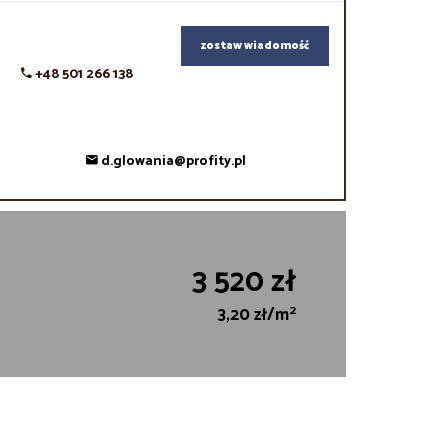
zostaw wiadomość
+48 501 266 138
d.glowania@profity.pl
3 520 zł
2
3,20 zł/m