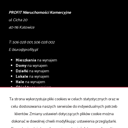
PROFIT Nieruchomości Komercyjne
ul. Cicha 20
40-116 Katowice
T: 506 028 001, 506 028 002
E:
biuro@profity.pl
Mieszkania
na wynajem
Domy
na wynajem
Działki
na wynajem
Lokale
na wynajem
Hale
na wynajem
Obiekty
na wynajem
Mieszkania
na sprzedaż
Ta strona wykorzystuje pliki cookies w celach statystycznych oraz w
Domy
na sprzedaż
celu dostosowania naszych serwisów do indywidualnych potrzeb
Działki
na sprzedaż
Lokale
na sprzedaż
klientów. Zmiany ustawień dotyczących plików cookie można
Hale
na sprzedaż
dokonać w dowolnej chwili modyfikując ustawienia przeglądarki.
Obiekty
na sprzedaż