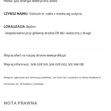
Media: gaz, energia elektryczna, woda
CZYNSZ NAJMU:
7000,00 zł netto + media wg zużycia
LOKALIZACJA:
Będzin
- bezpośrednio przy głównej drodze DK 86 ( widoczny z drogi)
Więcej ofert na naszej stronie
www.profity.pl
Więcej informacji: 506 028 001, 506 028 002, 501 266 138
Niniejsze ogłoszenie jest informacją handlową i nie może być uznawane za ofertę handlową w
rozumieniu art. 66 Kodeksu Cywilnego.
NOTA PRAWNA