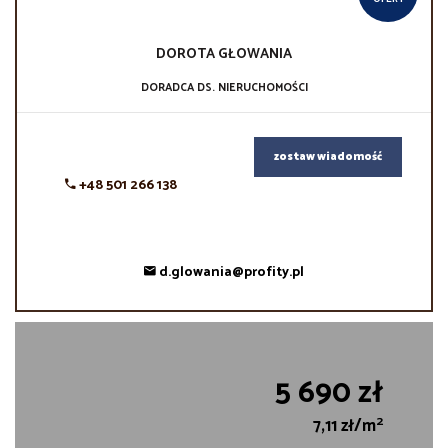
DOROTA
GŁOWANIA
DORADCA DS. NIERUCHOMOŚCI
zostaw wiadomość
+48 501 266 138
d.glowania@profity.pl
5 690 zł
2
7,11 zł/m