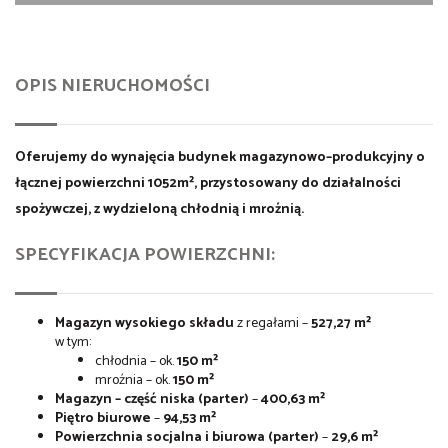
OPIS NIERUCHOMOŚCI
Oferujemy do wynajęcia budynek magazynowo–produkcyjny o
łącznej powierzchni
1052m²
, przystosowany do działalności
spożywczej, z wydzieloną chłodnią i mroźnią.
SPECYFIKACJA POWIERZCHNI:
Magazyn wysokiego składu
z regałami –
527,27 m²
w tym:
chłodnia – ok.
150 m²
mroźnia – ok.
150 m²
Magazyn – część niska (parter)
–
400,63 m²
Piętro biurowe
–
94,53 m²
Powierzchnia socjalna i biurowa (parter)
–
29,6 m²