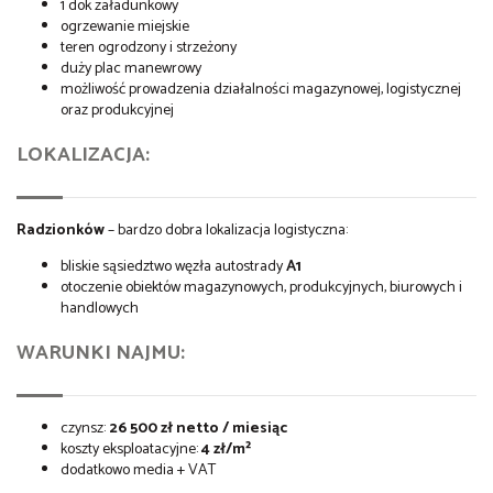
1 dok załadunkowy
ogrzewanie miejskie
teren ogrodzony i strzeżony
duży plac manewrowy
możliwość prowadzenia działalności magazynowej, logistycznej
oraz produkcyjnej
LOKALIZACJA:
Radzionków
– bardzo dobra lokalizacja logistyczna:
bliskie sąsiedztwo węzła autostrady
A1
otoczenie obiektów magazynowych, produkcyjnych, biurowych i
handlowych
WARUNKI NAJMU:
czynsz:
26 500 zł netto / miesiąc
koszty eksploatacyjne:
4 zł/m²
dodatkowo media + VAT