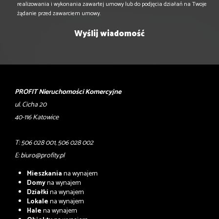
realizowania i wykonania zawartej umowy lub do podjęcia działań na Twoje
żądanie przed zawarciem umowy.
PROFIT Nieruchomości Komercyjne
ul. Cicha 20
40-116 Katowice
T: 506 028 001, 506 028 002
E:
biuro@profity.pl
Mieszkania
na wynajem
Domy
na wynajem
Działki
na wynajem
Lokale
na wynajem
Hale
na wynajem