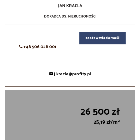
JAN
KRACLA
DORADCA DS. NIERUCHOMOŚCI
zostaw wiadomość
+48 506 028 001
j.kracla@profity.pl
26 500 zł
2
25,19 zł/m