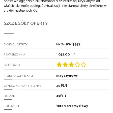
podstawie oględzin nieruchomości oraz informacji uzyskanych od
właściciela, może podlegać aktualizacji i nie stanowi oferty określonej w
art. 66 i następnych K.C.
SZCZEGÓŁY OFERTY
PRO-HW-13947
SYMBOL OFERTY
1 052,00 m²
POWIERZCHNIA
STANDARD
magazynowy
PRZEZNACZENIE HALI
25 PLN
CZYNSZ NAJMU NETTO /M2
asfalt
DOJAZD
teren przemysłowy
POŁOŻENIE