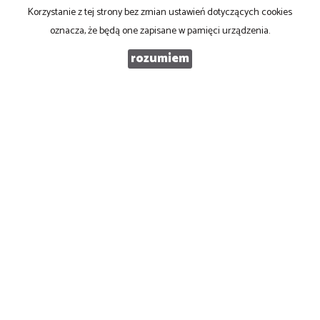
Korzystanie z tej strony bez zmian ustawień dotyczących cookies
oznacza, że będą one zapisane w pamięci urządzenia.
rozumiem
PROFIT Nieruchomości Komercyjne
ul. Cicha 20
40-116 Katowice
T: 506 028 001, 506 028 002
E:
biuro@profity.pl
Mieszkania
na wynajem
Domy
na wynajem
Działki
na wynajem
Lokale
na wynajem
Hale
na wynajem
Obiekty
na wynajem
Mieszkania
na sprzedaż
Domy
na sprzedaż
Działki
na sprzedaż
Lokale
na sprzedaż