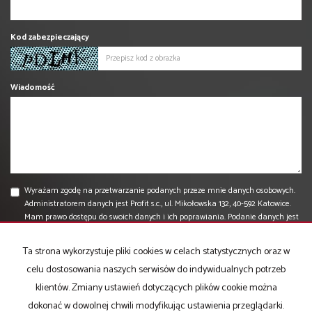
Kod zabezpieczający
Wiadomość
Wyrażam zgodę na przetwarzanie podanych przeze mnie danych osobowych.
Administratorem danych jest Profit s.c., ul. Mikołowska 132, 40-592 Katowice.
Mam prawo dostępu do swoich danych i ich poprawiania. Podanie danych jest
dobrowolne. Dane zbierane są w celu marketingowym oraz w celu
realizowania i wykonania zawartej umowy lub do podjęcia działań na Twoje
Ta strona wykorzystuje pliki cookies w celach statystycznych oraz w
żądanie przed zawarciem umowy.
celu dostosowania naszych serwisów do indywidualnych potrzeb
klientów. Zmiany ustawień dotyczących plików cookie można
dokonać w dowolnej chwili modyfikując ustawienia przeglądarki.