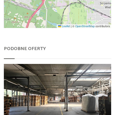
Leaflet
|
©
OpenStreetMap
contributors
PODOBNE OFERTY