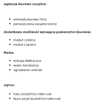
zaplecze biurowo socjalne :
antresola biurowa 77m2
pomieszczenia socjalne 102m2
dodatkowo możliwość wynajęcia powierzchni biurowej :
moduł 1 200m2
moduł 2 540m2
Media:
energia elektryczna
woda i kanalizacja
ogrzewanie centrale
czynsz :
hala 20,00zł/m2 netto +vat
biura socjal 35,00zł/m2 netto +vat