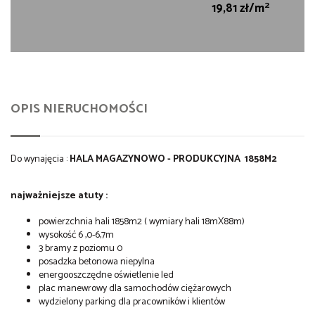
2
19,81 zł/m
OPIS NIERUCHOMOŚCI
Do wynajęcia :
HALA MAGAZYNOWO - PRODUKCYJNA 1858M2
najważniejsze atuty :
powierzchnia hali 1858m2 ( wymiary hali 18mX88m)
wysokość 6 ,0-6,7m
3 bramy z poziomu 0
posadzka betonowa niepylna
energooszczędne oświetlenie led
plac manewrowy dla samochodów ciężarowych
wydzielony parking dla pracowników i klientów