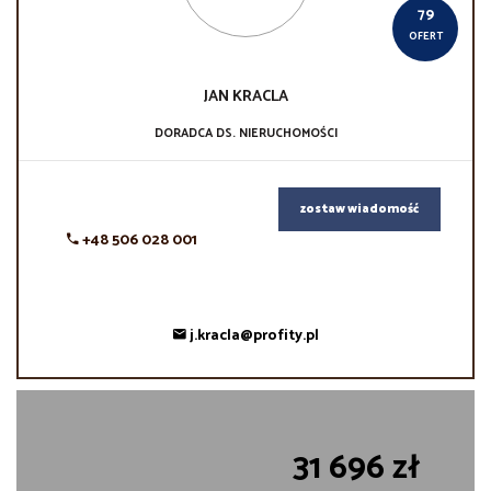
79
OFERT
JAN
KRACLA
DORADCA DS. NIERUCHOMOŚCI
zostaw wiadomość
+48 506 028 001
j.kracla@profity.pl
31 696 zł