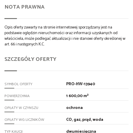
NOTA PRAWNA
Opis oferty zawarty na stronie internetowej sporządzany jest na
podstawie oględzin nieruchomości oraz informacji uzyskanych od
właściciela, może podlegać aktualizacji i nie stanowi oferty określonej w
art. 66 i następnych K.C.
SZCZEGÓŁY OFERTY
PRO-HW-13940
SYMBOL OFERTY
1 600,00 m²
POWIERZCHNIA
ochrona
OPŁATY W CZYNSZU
CO, gaz, prąd, woda
OPŁATY WG LICZNIKÓW
dwumiesięczna
TYP KAUCJI