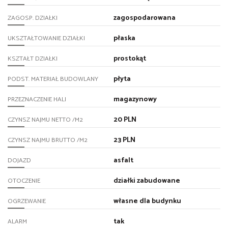
zagospodarowana
ZAGOSP. DZIAŁKI
płaska
UKSZTAŁTOWANIE DZIAŁKI
prostokąt
KSZTAŁT DZIAŁKI
płyta
PODST. MATERIAŁ BUDOWLANY
magazynowy
PRZEZNACZENIE HALI
20 PLN
CZYNSZ NAJMU NETTO /M2
23 PLN
CZYNSZ NAJMU BRUTTO /M2
asfalt
DOJAZD
działki zabudowane
OTOCZENIE
własne dla budynku
OGRZEWANIE
tak
ALARM