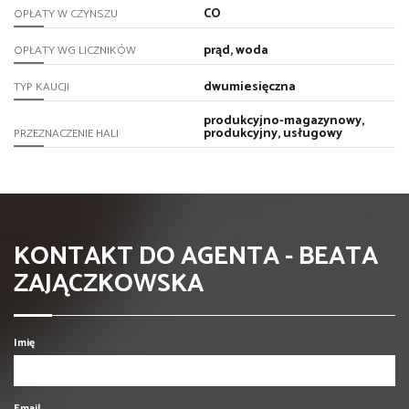
CO
OPŁATY W CZYNSZU
prąd, woda
OPŁATY WG LICZNIKÓW
dwumiesięczna
TYP KAUCJI
produkcyjno-magazynowy,
produkcyjny, usługowy
PRZEZNACZENIE HALI
KONTAKT DO AGENTA - BEATA
ZAJĄCZKOWSKA
Imię
Email