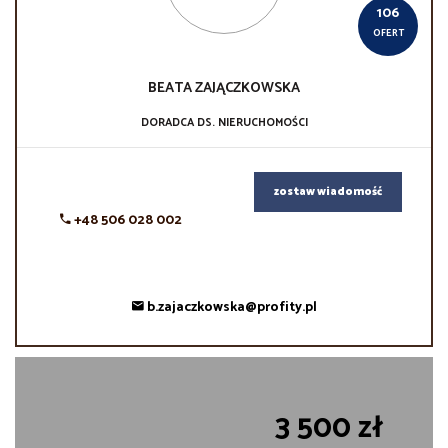
106
OFERT
BEATA
ZAJĄCZKOWSKA
DORADCA DS. NIERUCHOMOŚCI
zostaw wiadomość
+48 506 028 002
b.zajaczkowska@profity.pl
3 500 zł