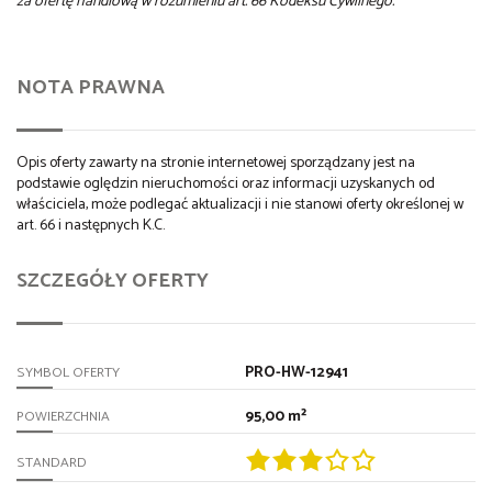
za ofertę handlową w rozumieniu art. 66 Kodeksu Cywilnego.
NOTA PRAWNA
Opis oferty zawarty na stronie internetowej sporządzany jest na
podstawie oględzin nieruchomości oraz informacji uzyskanych od
właściciela, może podlegać aktualizacji i nie stanowi oferty określonej w
art. 66 i następnych K.C.
SZCZEGÓŁY OFERTY
PRO-HW-12941
SYMBOL OFERTY
95,00 m²
POWIERZCHNIA
STANDARD