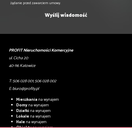
żądanie przed zawarciem umowy.
PROFIT Nieruchomości Komercyjne
ul. Cicha 20
40-116 Katowice
T: 506 028 001, 506 028 002
E:
biuro@profity.pl
Mieszkania
na wynajem
Domy
na wynajem
Działki
na wynajem
Lokale
na wynajem
Hale
na wynajem
Obiekty
na wynajem