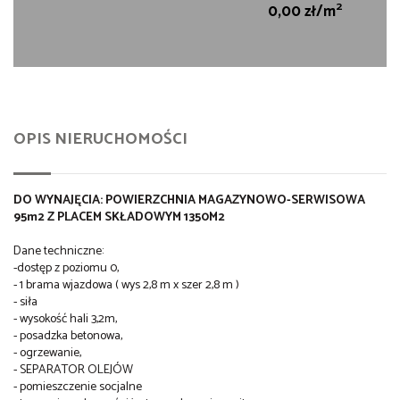
2
0,00 zł/m
OPIS NIERUCHOMOŚCI
DO WYNAJĘCIA: POWIERZCHNIA MAGAZYNOWO-SERWISOWA
95m2 Z PLACEM SKŁADOWYM 1350M2
Dane techniczne:
-dostęp z poziomu 0,
- 1 brama wjazdowa ( wys 2,8 m x szer 2,8 m )
- siła
- wysokość hali 3,2m,
- posadzka betonowa,
- ogrzewanie,
- SEPARATOR OLEJÓW
- pomieszczenie socjalne