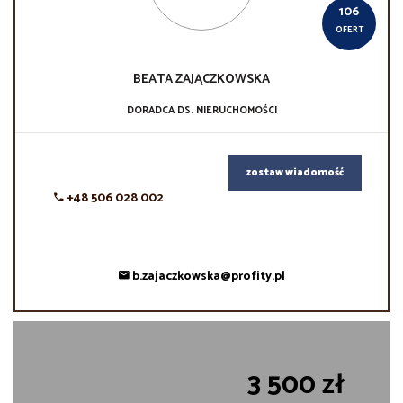
106
OFERT
BEATA
ZAJĄCZKOWSKA
DORADCA DS. NIERUCHOMOŚCI
zostaw wiadomość
+48 506 028 002
b.zajaczkowska@profity.pl
3 500 zł