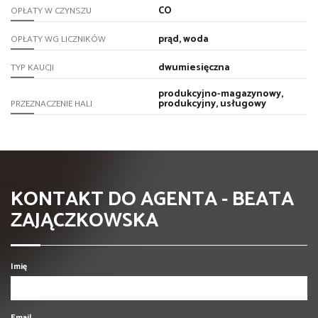
CO
OPŁATY W CZYNSZU
prąd, woda
OPŁATY WG LICZNIKÓW
dwumiesięczna
TYP KAUCJI
produkcyjno-magazynowy,
produkcyjny, usługowy
PRZEZNACZENIE HALI
KONTAKT DO AGENTA - BEATA
ZAJĄCZKOWSKA
Imię
Email