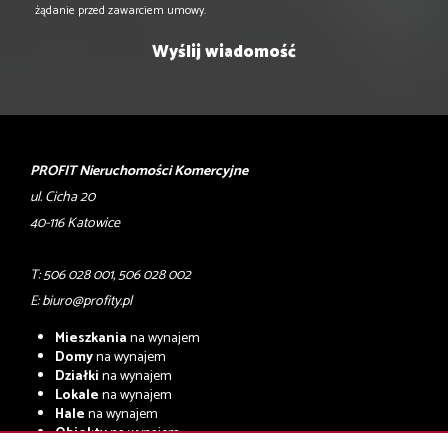
żądanie przed zawarciem umowy.
PROFIT Nieruchomości Komercyjne
ul. Cicha 20
40-116 Katowice
T: 506 028 001, 506 028 002
E:
biuro@profity.pl
Mieszkania
na wynajem
Domy
na wynajem
Działki
na wynajem
Lokale
na wynajem
Hale
na wynajem
Obiekty
na wynajem