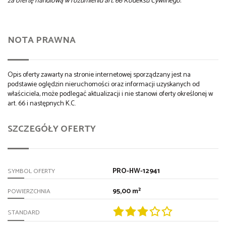
za ofertę handlową w rozumieniu art. 66 Kodeksu Cywilnego.
NOTA PRAWNA
Opis oferty zawarty na stronie internetowej sporządzany jest na
podstawie oględzin nieruchomości oraz informacji uzyskanych od
właściciela, może podlegać aktualizacji i nie stanowi oferty określonej w
art. 66 i następnych K.C.
SZCZEGÓŁY OFERTY
PRO-HW-12941
SYMBOL OFERTY
95,00 m²
POWIERZCHNIA
STANDARD