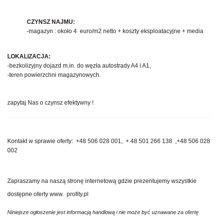
CZYNSZ NAJMU:
-magazyn : około 4 euro/m2 netto + koszty eksploatacyjne + media
LOKALIZACJA:
-bezkolizyjny dojazd m.in. do węzła autostrady A4 i A1,
-teren powierzchni magazynowych.
zapytaj Nas o czynsz efektywny !
Kontakt w sprawie oferty:
+48 506 028 001,
+ 48
501 266 138 ,
+48 506 028
002
Zapraszamy na naszą stronę internetową gdzie prezentujemy wszystkie
dostępne oferty www. profity.pl
Niniejsze ogłoszenie jest informacją handlową i nie może być uznawane za ofertę