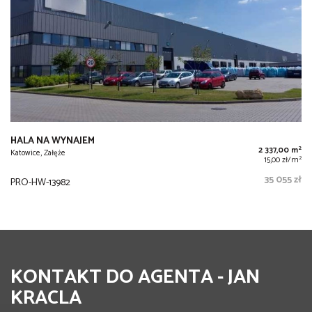
HALA NA WYNAJEM
2
2 337,00 m
Katowice, Załęże
2
15,00 zł/m
35 055 zł
PRO-HW-13982
KONTAKT DO AGENTA - JAN
KRACLA