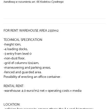
handlową w rozumieniu art. 66 Kodeksu Cywilnego
FOR RENT: WAREHOUSE AREA 2337m2
TECHNICAL SPECIFICATION:
-height 10m,
-4 loading docks,
-3 entry from level 0
-non-dust floor,
-grid of columns 12x24m,
-maneuvering and parking areas,
-fenced and guarded area.
Possibility of erecting an office container.
RENTAL RENT:
-warehouse: 4.0 euro/m2 net + operating costs + media
LOCATION: