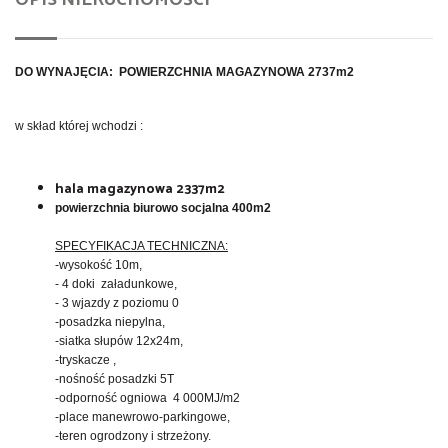
DO WYNAJĘCIA: POWIERZCHNIA MAGAZYNOWA 2737m2
w skład której wchodzi :
hala magazynowa 2337m2
powierzchnia biurowo socjalna 400m2
SPECYFIKACJA TECHNICZNA:
-wysokość 10m,
- 4 doki załadunkowe,
- 3 wjazdy z poziomu 0
-posadzka niepylna,
-siatka słupów 12x24m,
-tryskacze ,
-nośność posadzki 5T
-odporność ogniowa 4 000MJ/m2
-place manewrowo-parkingowe,
-teren ogrodzony i strzeżony.