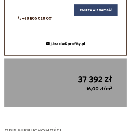
zostaw wiadomość
+48 506 028 001
j.kracla@profity.pl
37 392 zł
2
16,00 zł/m
OPIS NIERUCHOMOŚCI