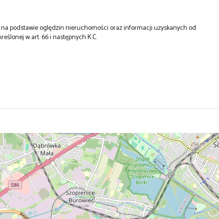
st na podstawie oględzin nieruchomości oraz informacji uzyskanych od
kreślonej w art. 66 i następnych K.C.