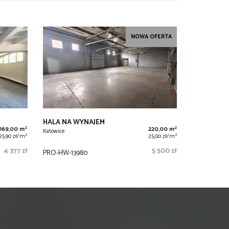
NOWA OFERTA
HALA NA WYNAJEM
2
2
169,00 m
220,00 m
Katowice
2
2
25,90 zł/m
25,00 zł/m
4 377 zł
5 500 zł
PRO-HW-13980