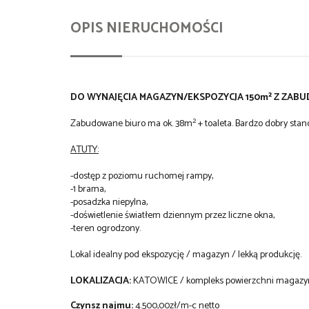
OPIS NIERUCHOMOŚCI
DO WYNAJĘCIA MAGAZYN/EKSPOZYCJA 150m² Z ZAB
2
Zabudowane biuro ma ok. 38m
+ toaleta. Bardzo dobry stand
ATUTY:
-dostęp z poziomu ruchomej rampy,
-1 brama,
-posadzka niepylna,
-doświetlenie światłem dziennym przez liczne okna,
-teren ogrodzony.
Lokal idealny pod ekspozycję / magazyn / lekką produkcję.
LOKALIZACJA:
KATOWICE / kompleks powierzchni magazyno
Czynsz najmu:
4.500,00zł/m-c netto