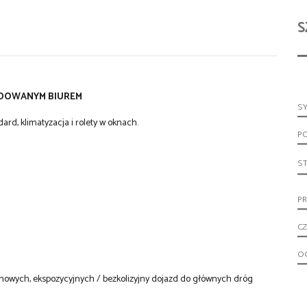
S
UDOWANYM BIUREM
S
ard, klimatyzacja i rolety w oknach.
P
S
PR
CZ
O
wych, ekspozycyjnych / bezkolizyjny dojazd do głównych dróg