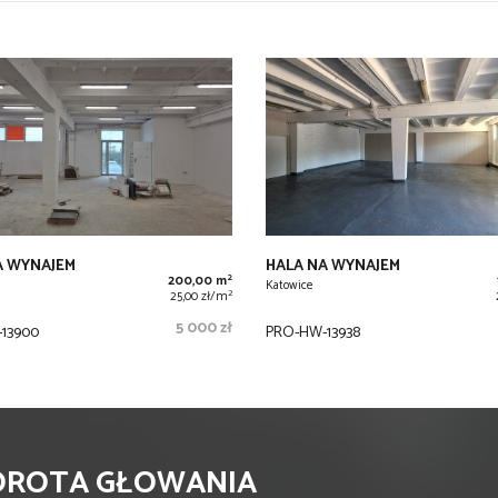
A WYNAJEM
HALA NA WYNAJEM
2
200,00 m
Katowice
2
25,00 zł/m
5 000 zł
13900
PRO-HW-13938
DOROTA GŁOWANIA