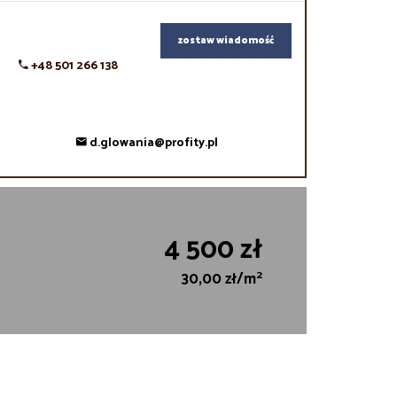
zostaw wiadomość
+48 501 266 138
d.glowania@profity.pl
4 500 zł
2
30,00 zł/m