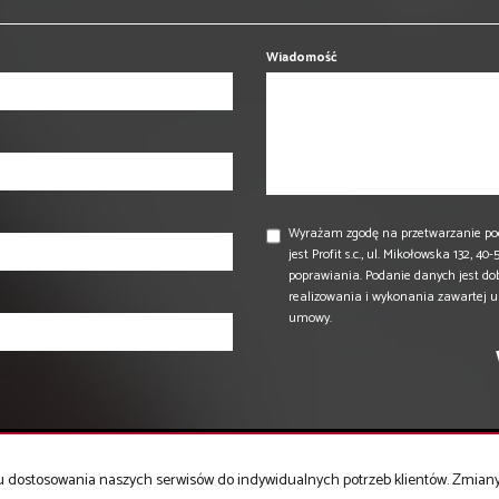
Wiadomość
Wyrażam zgodę na przetwarzanie po
jest Profit s.c., ul. Mikołowska 132,
poprawiania. Podanie danych jest do
realizowania i wykonania zawartej 
umowy.
celu dostosowania naszych serwisów do indywidualnych potrzeb klientów. Zmia
Mieszkania
na wynajem