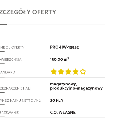
ZCZEGÓŁY OFERTY
PRO-HW-13952
YMBOL OFERTY
150,00 m²
OWIERZCHNIA
TANDARD
magazynowy,
produkcyjno-magazynowy
ZEZNACZENIE HALI
30 PLN
YNSZ NAJMU NETTO /M2
C.O. WŁASNE
GRZEWANIE