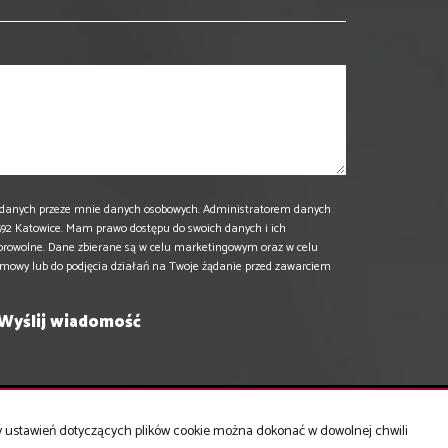
danych przeze mnie danych osobowych. Administratorem danych
 40-592 Katowice. Mam prawo dostępu do swoich danych i ich
browolne. Dane zbierane są w celu marketingowym oraz w celu
umowy lub do podjęcia działań na Twoje żądanie przed zawarciem
ny ustawień dotyczących plików cookie można dokonać w dowolnej chwili
Mieszkania
na sprzedaż