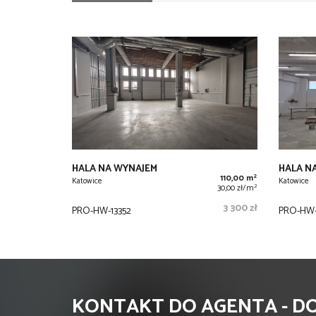
HALA NA WYNAJEM
HALA N
2
110,00 m
Katowice
Katowice
2
30,00 zł/m
3 300 zł
PRO-HW-13352
PRO-HW-
KONTAKT DO AGENTA - 