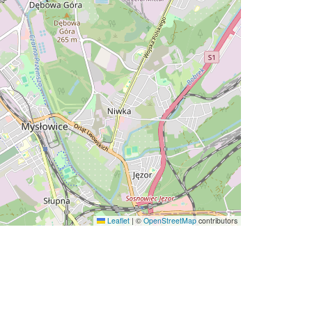
Leaflet
|
©
OpenStreetMap
contributors