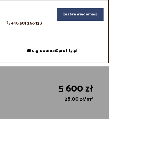
zostaw wiadomość
+48 501 266 138
d.glowania@profity.pl
5 600 zł
2
28,00 zł/m