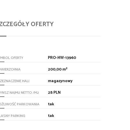
ZCZEGÓŁY OFERTY
PRO-HW-13960
YMBOL OFERTY
200,00 m²
OWIERZCHNIA
magazynowy
ZEZNACZENIE HALI
28 PLN
YNSZ NAJMU NETTO /M2
tak
OŻLIWOŚĆ PARKOWANIA
tak
ŁASNY PARKING