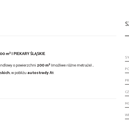
S
 m² | PIEKARY ŚLĄSKIE
S
andlowy o powierzchni
200 m²
(możliwe różne metraże) ,
P
ąskich
, w pobliżu
autostrady A1
.
PR
CZ
M
W