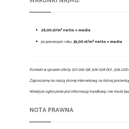
WARUNKI NAJMU:
28,00 zł/m² netto + media
po pierwszym roku:
35,00 zł/m² netto + media
.
Kontakt w sprawie oferty: 501 266 138, 506 028 001 , 506 028
Zapraszamy na naszą stronę internetową, na której prezentuje
Niniejsze ogłoszenie jest informacją handlową i nie może b
NOTA PRAWNA