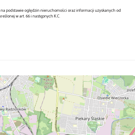
st na podstawie oględzin nieruchomości oraz informacji uzyskanych od
kreślonej w art. 66 i następnych K.C.