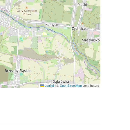
Leaflet
|
©
OpenStreetMap
contributors