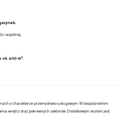
gazynek
,
ści wspólnej,
 ok. 400 m².
renach o charakterze przemysłowo-usługowym. W bezpośrednim
czenia wnętrz oraz pokrewnych sektorów. Dodatkowym atutem jest