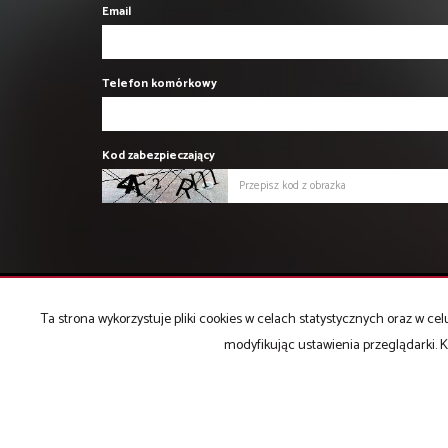
Email
Telefon komórkowy
Kod zabezpieczający
Ta strona wykorzystuje pliki cookies w celach statystycznych oraz w 
PROFIT Nieruchomości Komercyjne
modyfikując ustawienia przeglądarki. K
ul. Cicha 20
40-116 Katowice
T: 506 028 001, 506 028 002