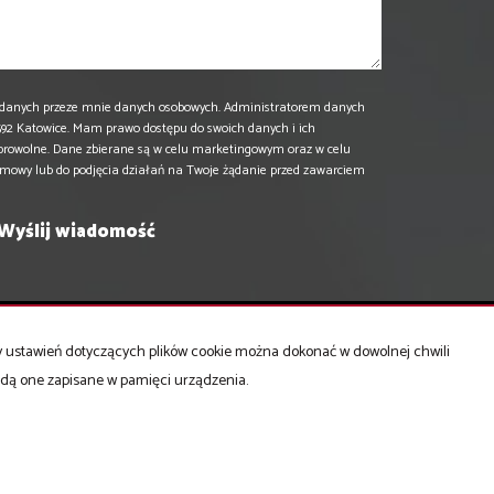
danych przeze mnie danych osobowych. Administratorem danych
 40-592 Katowice. Mam prawo dostępu do swoich danych i ich
browolne. Dane zbierane są w celu marketingowym oraz w celu
umowy lub do podjęcia działań na Twoje żądanie przed zawarciem
ny ustawień dotyczących plików cookie można dokonać w dowolnej chwili
Mieszkania
na sprzedaż
będą one zapisane w pamięci urządzenia.
Domy
na sprzedaż
Działki
na sprzedaż
Lokale
na sprzedaż
Hale
na sprzedaż
Obiekty
na sprzedaż