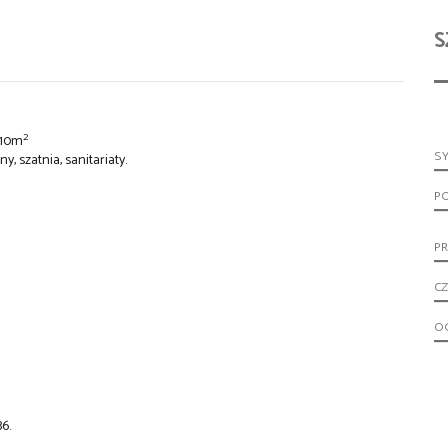
S
2
510m
S
y, szatnia, sanitariaty.
P
PR
CZ
O
6.