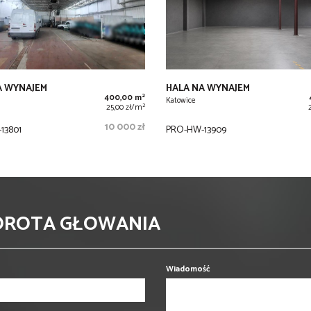
A WYNAJEM
HALA NA WYNAJEM
2
400,00 m
Katowice
2
25,00 zł/m
10 000 zł
13801
PRO-HW-13909
DOROTA GŁOWANIA
Wiadomość