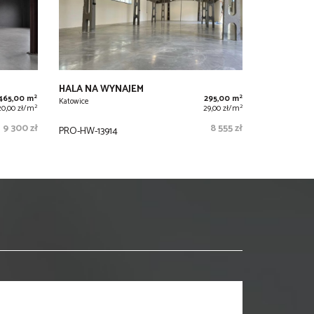
HALA NA WYNAJEM
2
2
465,00 m
295,00 m
Katowice
2
2
20,00 zł/m
29,00 zł/m
9 300 zł
8 555 zł
PRO-HW-13914