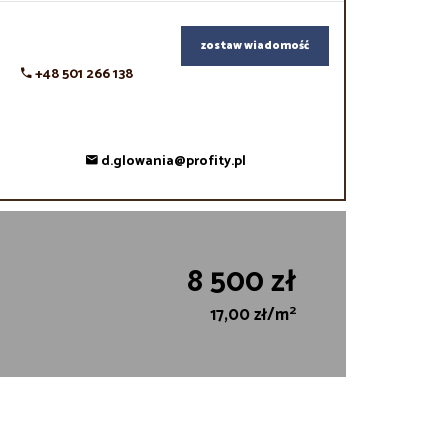
zostaw wiadomość
+48 501 266 138
d.glowania@profity.pl
8 500 zł
2
17,00 zł/m