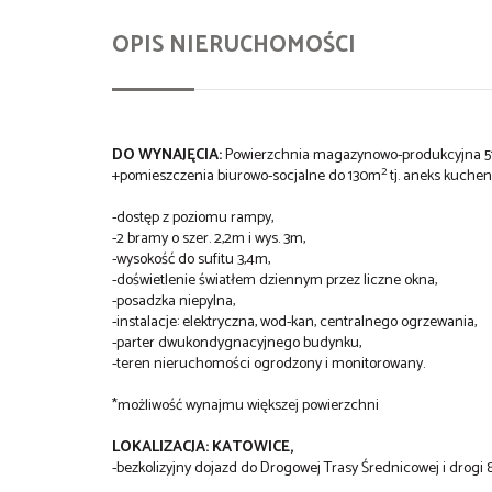
OPIS NIERUCHOMOŚCI
D
O WYNAJĘCIA:
Powierzchnia magazynowo-produkcyjna 
2
+pomieszczenia biurowo-socjalne do 130m
tj. aneks kuchenn
-dostęp z poziomu rampy,
-2 bramy o szer. 2,2m i wys. 3m,
-wysokość do sufitu 3,4m,
-doświetlenie światłem dziennym przez liczne okna,
-posadzka niepylna,
-instalacje: elektryczna, wod-kan, centralnego ogrzewania,
-parter dwukondygnacyjnego budynku,
-teren nieruchomości ogrodzony i monitorowany.
*możliwość wynajmu większej powierzchni
LOKALIZACJA: KATOWICE,
-bezkolizyjny dojazd do Drogowej Trasy Średnicowej i drogi 8