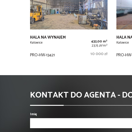
HALA NA WYNAJEM
HALA N
2
432,00 m
Katowice
Katowice
2
23,15 zł/m
10 000 zł
PRO-HW-13421
PRO-HW-
KONTAKT DO AGENTA - 
Imię