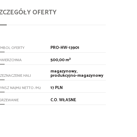
ZCZEGÓŁY OFERTY
PRO-HW-13901
YMBOL OFERTY
500,00 m²
OWIERZCHNIA
magazynowy,
produkcyjno-magazynowy
ZEZNACZENIE HALI
17 PLN
YNSZ NAJMU NETTO /M2
C.O. WŁASNE
GRZEWANIE