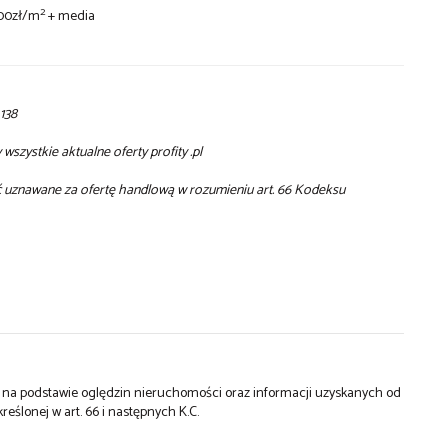
2
,00zł/m
+ media
138
szystkie aktualne oferty profity .pl
yć uznawane za ofertę handlową w rozumieniu art. 66 Kodeksu
st na podstawie oględzin nieruchomości oraz informacji uzyskanych od
kreślonej w art. 66 i następnych K.C.