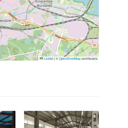
Leaflet
|
©
OpenStreetMap
contributors