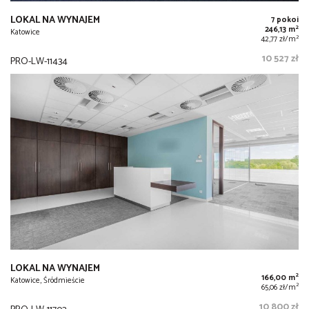
LOKAL NA WYNAJEM
7 pokoi
2
246,13 m
Katowice
2
42,77 zł/m
10 527 zł
PRO-LW-11434
LOKAL NA WYNAJEM
2
166,00 m
Katowice, Śródmieście
2
65,06 zł/m
10 800 zł