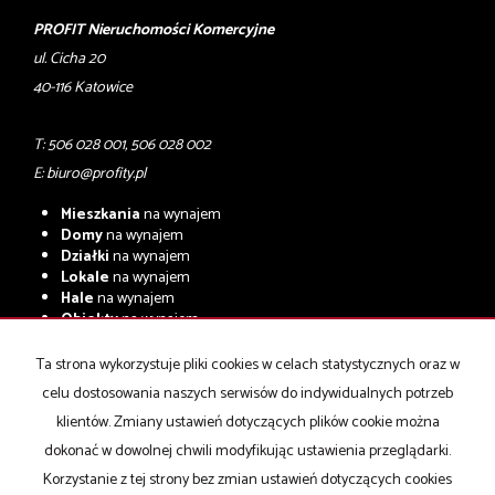
PROFIT Nieruchomości Komercyjne
ul. Cicha 20
40-116 Katowice
T: 506 028 001, 506 028 002
E:
biuro@profity.pl
Mieszkania
na wynajem
Domy
na wynajem
Działki
na wynajem
Lokale
na wynajem
Hale
na wynajem
Obiekty
na wynajem
Mieszkania
na sprzedaż
Ta strona wykorzystuje pliki cookies w celach statystycznych oraz w
Domy
na sprzedaż
celu dostosowania naszych serwisów do indywidualnych potrzeb
Działki
na sprzedaż
Lokale
na sprzedaż
klientów. Zmiany ustawień dotyczących plików cookie można
Hale
na sprzedaż
dokonać w dowolnej chwili modyfikując ustawienia przeglądarki.
Obiekty
na sprzedaż
Korzystanie z tej strony bez zmian ustawień dotyczących cookies