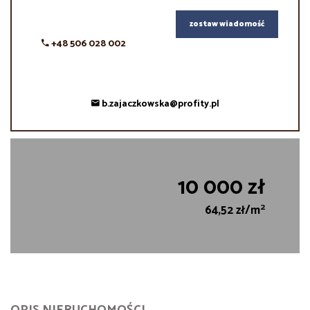
zostaw wiadomość
+48 506 028 002
b.zajaczkowska@profity.pl
10 000 zł
2
64,52 zł/m
OPIS NIERUCHOMOŚCI