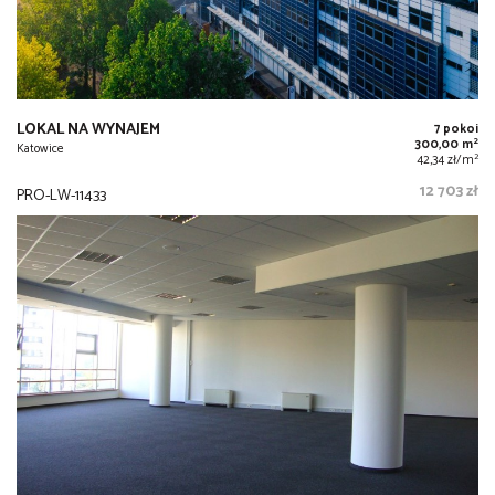
LOKAL NA WYNAJEM
7 pokoi
2
300,00 m
Katowice
2
42,34 zł/m
12 703 zł
PRO-LW-11433