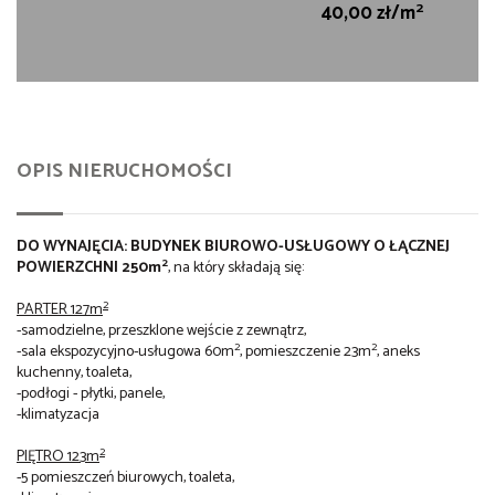
2
40,00 zł/m
OPIS NIERUCHOMOŚCI
DO WYNAJĘCIA: BUDYNEK BIUROWO-USŁUGOWY O ŁĄCZNEJ
2
POWIERZCHNI 250m
, na który składają się:
2
PARTER 127m
-samodzielne, przeszklone wejście z zewnątrz,
2
2
-sala ekspozycyjno-usługowa 60m
, pomieszczenie 23m
, aneks
kuchenny, toaleta,
-podłogi - płytki, panele,
-klimatyzacja
2
PIĘTRO 123m
-5 pomieszczeń biurowych, toaleta,