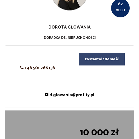
62
OFERT
DOROTA
GŁOWANIA
DORADCA DS. NIERUCHOMOŚCI
zostaw wiadomość
+48 501 266 138
d.glowania@profity.pl
10 000 zł