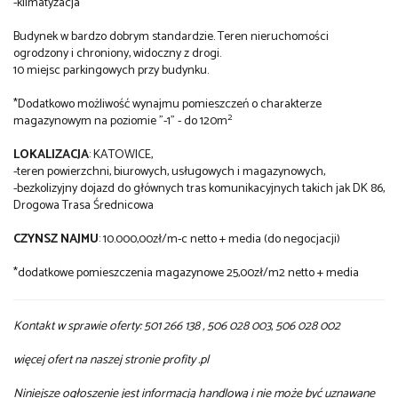
-klimatyzacja
Budynek w bardzo dobrym standardzie. Teren nieruchomości
ogrodzony i chroniony, widoczny z drogi.
10 miejsc parkingowych przy budynku.
*Dodatkowo możliwość wynajmu pomieszczeń o charakterze
2
magazynowym na poziomie "-1" - do 120m
LOKALIZACJA
: KATOWICE,
-teren powierzchni, biurowych, usługowych i magazynowych,
-bezkolizyjny dojazd do głównych tras komunikacyjnych takich jak DK 86,
Drogowa Trasa Średnicowa
CZYNSZ NAJMU
: 10.000,00zł/m-c netto + media (do negocjacji)
*dodatkowe pomieszczenia magazynowe 25,00zł/m2 netto + media
Kontakt w sprawie oferty:
501 266 138
, 506 028 003, 506 028 002
więcej ofert na naszej stronie profity .pl
Niniejsze ogłoszenie jest informacją handlową i nie może być uznawane