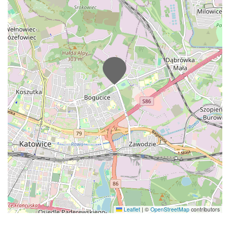
Leaflet
|
©
OpenStreetMap
contributors