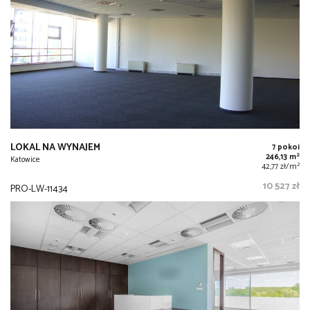
LOKAL NA WYNAJEM
7 pokoi
2
246,13 m
Katowice
2
42,77 zł/m
10 527 zł
PRO-LW-11434