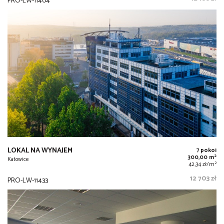
PRO-LW-11404
LOKAL NA WYNAJEM
7 pokoi
2
300,00 m
Katowice
2
42,34 zł/m
12 703 zł
PRO-LW-11433