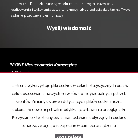
dobrowolne. Dane zbierane są w celu marketingowym oraz w celu
realizowania i wykonania zawartej umowy lub do podjęcia działań na Twoje
żądanie przed zawarciem umowy.
PROFIT Nieruchomości Komercyjne
ul. Cicha 20
40-116 Katowice
Ta strona wykorzystuje pliki cookies w celach statystycznych oraz w
celu dostosowania naszych serwisów do indywidualnych potrzeb
T: 506 028 001, 506 028 002
klientów. Zmiany ustawień dotyczących plików cookie można
E:
biuro@profity.pl
dokonać w dowolnej chwili modyfikując ustawienia przeglądarki.
Mieszkania
na wynajem
Korzystanie z tej strony bez zmian ustawień dotyczących cookies
Domy
na wynajem
oznacza, że będą one zapisane w pamięci urządzenia.
Działki
na wynajem
Lokale
na wynajem
rozumiem