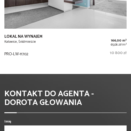
LOKAL NA WYNAJEM
2
166,00 m
Katowice, Śródmieście
2
65,06 zł/m
10 800 zł
PRO-LW-11702
KONTAKT DO AGENTA -
DOROTA GŁOWANIA
Imię