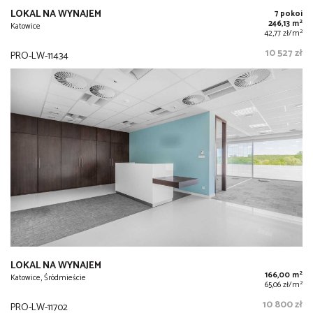
LOKAL NA WYNAJEM
7 pokoi
2
246,13 m
Katowice
2
42,77 zł/m
10 527 zł
PRO-LW-11434
LOKAL NA WYNAJEM
2
166,00 m
Katowice, Śródmieście
2
65,06 zł/m
10 800 zł
PRO-LW-11702