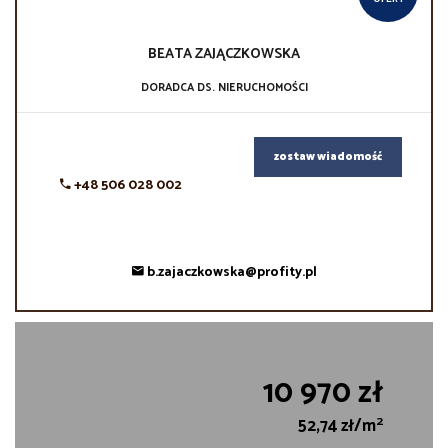
BEATA
ZAJĄCZKOWSKA
DORADCA DS. NIERUCHOMOŚCI
zostaw wiadomość
+48 506 028 002
b.zajaczkowska@profity.pl
10 970 zł
2
52,74 zł/m