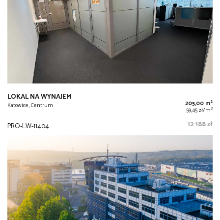
LOKAL NA WYNAJEM
2
205,00 m
Katowice, Centrum
2
59,45 zł/m
12 188 zł
PRO-LW-11404