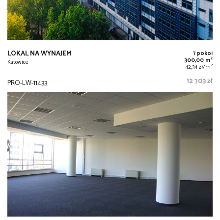
LOKAL NA WYNAJEM
7 pokoi
2
300,00 m
Katowice
2
42,34 zł/m
12 703 zł
PRO-LW-11433