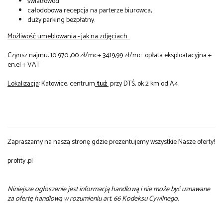
światłowód
całodobowa recepcja na parterze biurowca,
duży parking bezpłatny.
Możliwość umeblowania - jak na zdjęciach .
Czynsz najmu:
10 970 ,00 zł/mc+ 3419,99 zł/mc opłata eksploatacyjna +
en.el + VAT
Lokalizacja
: Katowice, centrum
tuż
przy DTŚ, ok 2 km od A4.
Zapraszamy na naszą stronę gdzie prezentujemy wszystkie Nasze oferty!
profity .pl
Niniejsze ogłoszenie jest informacją handlową i nie może być uznawane
za ofertę handlową w rozumieniu art. 66 Kodeksu Cywilnego.