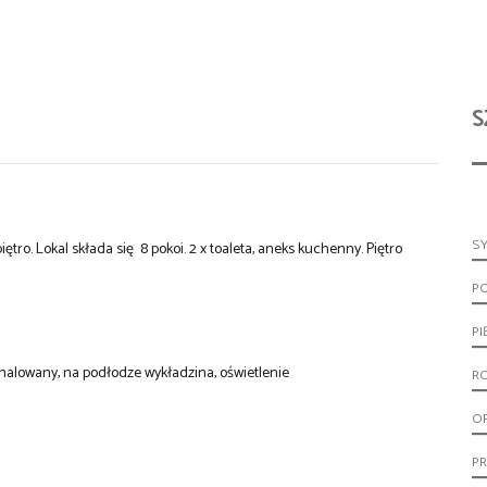
S
S
tro. Lokal składa się 8 pokoi. 2 x toaleta, aneks kuchenny. Piętro
P
PI
malowany, na podłodze wykładzina, oświetlenie
R
O
PR