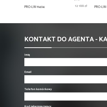
12 188 zł
PRO-LW-11404
PRO-LW-
KONTAKT DO AGENTA - K
Imię
Email
Telefon komórkowy
Kod zabezpieczający