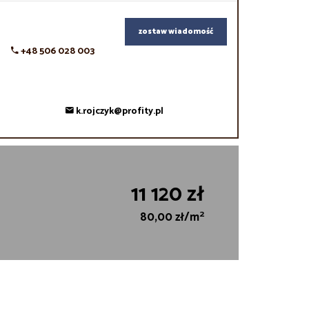
zostaw wiadomość
+48 506 028 003
k.rojczyk@profity.pl
11 120 zł
2
80,00 zł/m