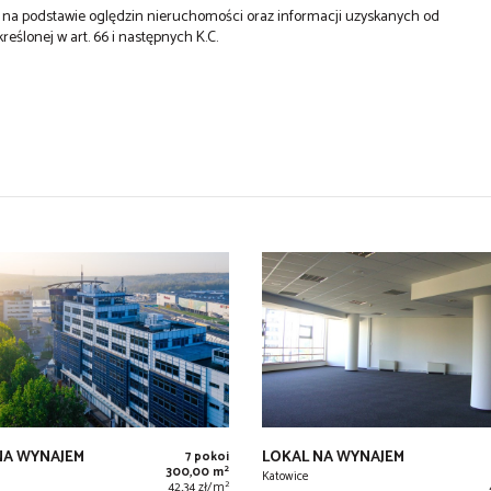
st na podstawie oględzin nieruchomości oraz informacji uzyskanych od
kreślonej w art. 66 i następnych K.C.
NA WYNAJEM
LOKAL NA WYNAJEM
7 pokoi
2
300,00 m
Katowice
2
42,34 zł/m