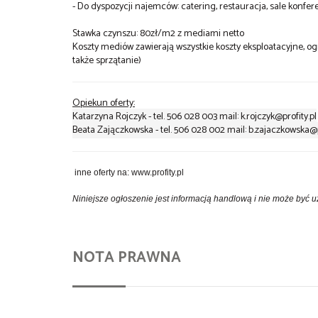
- Do dyspozycji najemców: catering, restauracja, sale konf
Stawka czynszu: 80zł/m2 z mediami netto
Koszty mediów zawierają wszystkie koszty eksploatacyjne, og
także sprzątanie)
Opiekun oferty:
Katarzyna Rojczyk - tel. 506 028 003 mail: k.rojczyk@profity.pl
Beata Zajączkowska - tel. 506 028 002 mail: b.zajaczkowska@p
inne oferty na: www.profity.pl
Niniejsze ogłoszenie jest informacją handlową i nie może być
NOTA PRAWNA