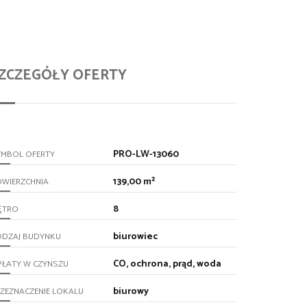
ZCZEGÓŁY OFERTY
PRO-LW-13060
YMBOL OFERTY
139,00 m²
OWIERZCHNIA
8
ĘTRO
biurowiec
ODZAJ BUDYNKU
CO, ochrona, prąd, woda
PŁATY W CZYNSZU
biurowy
ZEZNACZENIE LOKALU