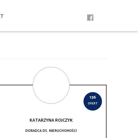
KT
136
OFERT
KATARZYNA
ROJCZYK
DORADCA DS. NIERUCHOMOŚCI