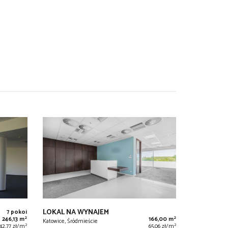
LOKAL NA WYNAJEM
7 pokoi
2
2
246,13 m
166,00 m
Katowice, Śródmieście
2
2
42,77 zł/m
65,06 zł/m