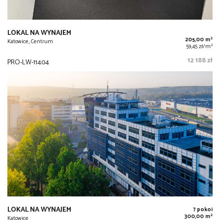
LOKAL NA WYNAJEM
2
205,00 m
Katowice, Centrum
2
59,45 zł/m
12 188 zł
PRO-LW-11404
LOKAL NA WYNAJEM
7 pokoi
2
300,00 m
Katowice