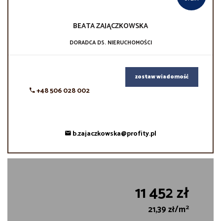
BEATA
ZAJĄCZKOWSKA
DORADCA DS. NIERUCHOMOŚCI
zostaw wiadomość
+48 506 028 002
b.zajaczkowska@profity.pl
11 452 zł
2
21,39 zł/m