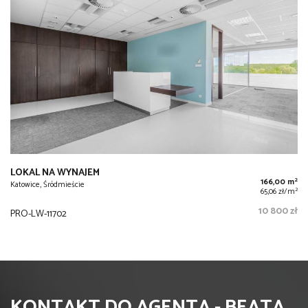
LOKAL NA WYNAJEM
2
166,00 m
Katowice, Śródmieście
2
65,06 zł/m
10 800 zł
PRO-LW-11702
KONTAKT DO AGENTA - BEATA