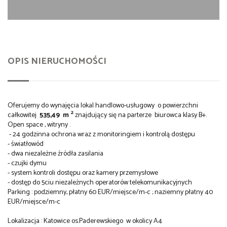
OPIS NIERUCHOMOŚCI
Oferujemy do wynajęcia lokal handlowo-usługowy o powierzchni
2
całkowitej
535,49 m
znajdujący się na parterze biurowca klasy B+.
Open space , witryny .
- 24 godzinna ochrona wraz z monitoringiem i kontrolą dostępu
- światłowód
- dwa niezależne źródła zasilania
- czujki dymu
- system kontroli dostępu oraz kamery przemysłowe
- dostęp do 5ciu niezależnych operatorów telekomunikacyjnych
Parking : podziemny, płatny 60 EUR/miejsce/m-c ; naziemny płatny 40
EUR/miejsce/m-c
Lokalizacja : Katowice os.Paderewskiego w okolicy A4