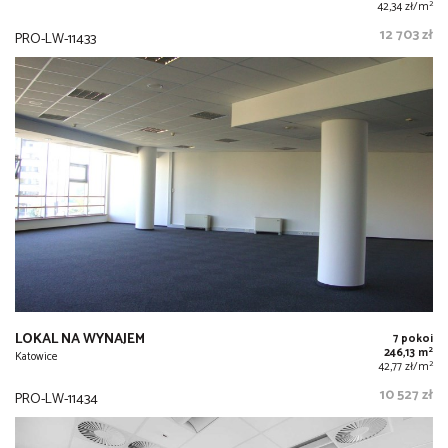
2
42,34 zł/m
12 703 zł
PRO-LW-11433
LOKAL NA WYNAJEM
7 pokoi
2
246,13 m
Katowice
2
42,77 zł/m
10 527 zł
PRO-LW-11434