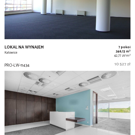
LOKAL NA WYNAJEM
7 pokoi
2
246,13 m
Katowice
2
42,77 zł/m
10 527 zł
PRO-LW-11434