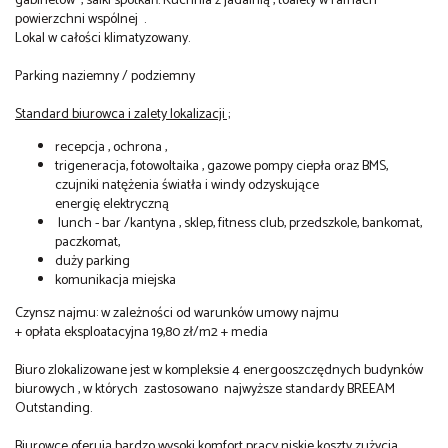
gabinetów , salki spotkań. Kuchnia z jadalnią , toalety w ramach
powierzchni wspólnej .
Lokal w całości klimatyzowany.
Parking naziemny / podziemny
Standard biurowca i zalety lokalizacji ;
recepcja , ochrona ,
trigeneracja, fotowoltaika , gazowe pompy ciepła oraz BMS,
czujniki natężenia światła i windy odzyskujące
energię elektryczną
lunch - bar /kantyna , sklep, fitness club, przedszkole, bankomat,
paczkomat,
duży parking
komunikacja miejska
Czynsz najmu: w zależności od warunków umowy najmu
+ opłata eksploatacyjna 19,80 zł/m2 + media
Biuro zlokalizowane jest w kompleksie 4 energooszczędnych budynków
biurowych , w których zastosowano najwyższe standardy BREEAM
Outstanding.
Biurowce oferują bardzo wysoki komfort pracy niskie koszty zużycia