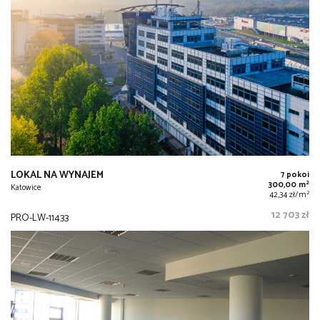
LOKAL NA WYNAJEM
7 pokoi
2
300,00 m
Katowice
2
42,34 zł/m
12 703 zł
PRO-LW-11433