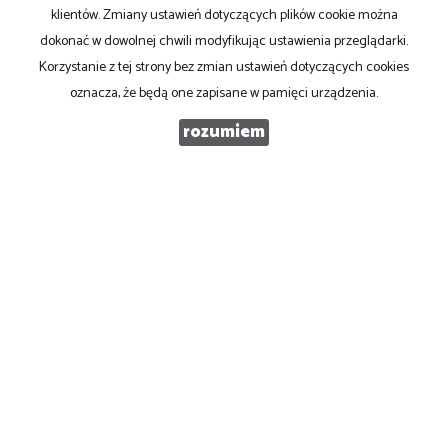
klientów. Zmiany ustawień dotyczących plików cookie można
dokonać w dowolnej chwili modyfikując ustawienia przeglądarki.
Telefon komórkowy
Korzystanie z tej strony bez zmian ustawień dotyczących cookies
oznacza, że będą one zapisane w pamięci urządzenia.
Kod zabezpieczający
rozumiem
Wiadomość
Wyrażam zgodę na przetwarzanie podanych przeze mnie danych osobowych.
Administratorem danych jest Profit s.c., ul. Mikołowska 132, 40-592 Katowice.
Mam prawo dostępu do swoich danych i ich poprawiania. Podanie danych jest
dobrowolne. Dane zbierane są w celu marketingowym oraz w celu
realizowania i wykonania zawartej umowy lub do podjęcia działań na Twoje
żądanie przed zawarciem umowy.