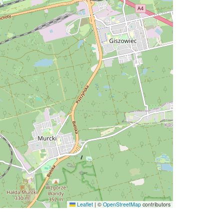
Leaflet
|
©
OpenStreetMap
contributors