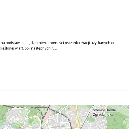
st na podstawie oględzin nieruchomości oraz informacji uzyskanych od
kreślonej w art. 66 i następnych K.C.