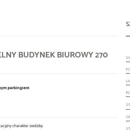
S
ELNY BUDYNEK BIUROWY 270
S
P
LI
snym parkingiem
R
S
O
acyjny charakter siedziby.
S