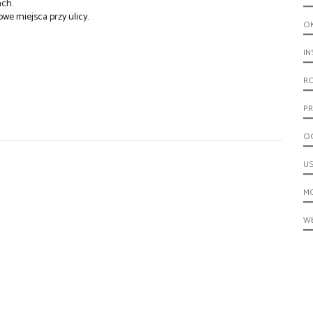
ch.
owe miejsca przy ulicy.
O
IN
R
PR
O
U
M
W