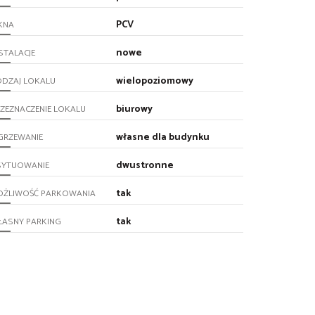
PCV
KNA
nowe
STALACJE
wielopoziomowy
ODZAJ LOKALU
biurowy
ZEZNACZENIE LOKALU
własne dla budynku
GRZEWANIE
dwustronne
SYTUOWANIE
tak
OŻLIWOŚĆ PARKOWANIA
tak
ŁASNY PARKING