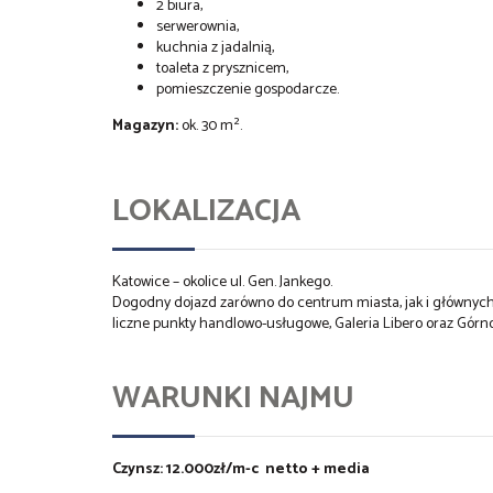
2 biura,
serwerownia,
kuchnia z jadalnią,
toaleta z prysznicem,
pomieszczenie gospodarcze.
Magazyn:
ok. 30 m².
LOKALIZACJA
Katowice – okolice ul. Gen. Jankego.
Dogodny dojazd zarówno do centrum miasta, jak i głównych
liczne punkty handlowo-usługowe, Galeria Libero oraz Gór
WARUNKI NAJMU
Czynsz:
12.000
zł/
m-c netto + media