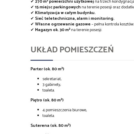
✔
270 m² powierzchni użytkowej
na trzech kondygnacja
✔
15 miejsc parkingowych
na terenie posesji oraz dodatk
✔
Klimatyzacja w całym budynku.
✔
Sieć teletechniczna, alarm i monitoring.
✔
Własne ogrzewanie gazowe
– pełna kontrola kosztów.
✔
Magazyn ok. 30 m²
na terenie posesji.
UKŁAD POMIESZCZEŃ
Parter (ok. 80 m²)
sekretariat,
3 gabinety,
toaleta.
Piętro (ok. 80 m²)
4 pomieszczenia biurowe,
toaleta.
Suterena (ok. 80 m²)