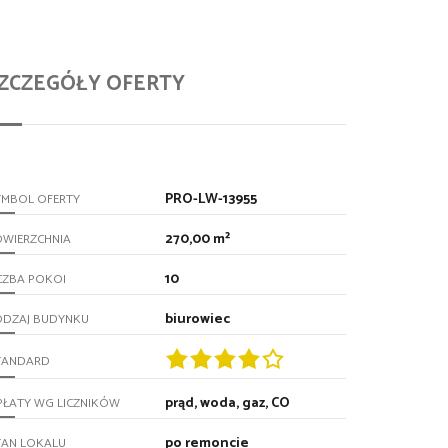
ZCZEGÓŁY OFERTY
PRO-LW-13955
YMBOL OFERTY
270,00 m²
OWIERZCHNIA
10
CZBA POKOI
biurowiec
ODZAJ BUDYNKU
TANDARD
prąd, woda, gaz, CO
PŁATY WG LICZNIKÓW
po remoncie
TAN LOKALU