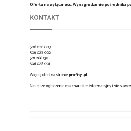
Oferta na wyłączność.
Wynagrodzenie pośrednika pok
KONTAKT
506 028 003
506 028 002
501 266 138
506 028 001
Więcej ofert na stronie
profity .pl
.
Niniejsze ogłoszenie ma charakter informacyjny i nie stanow