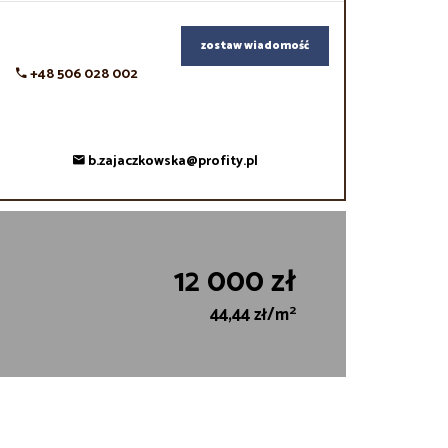
zostaw wiadomość
+48 506 028 002
b.zajaczkowska@profity.pl
12 000 zł
2
44,44 zł/m