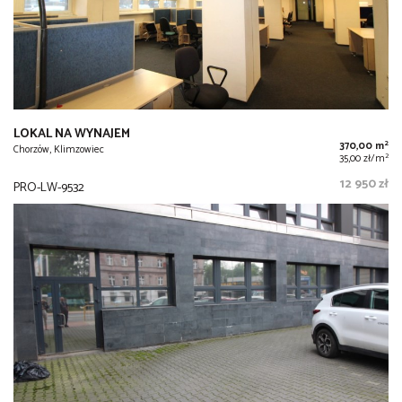
LOKAL NA WYNAJEM
2
370,00 m
Chorzów, Klimzowiec
2
35,00 zł/m
12 950 zł
PRO-LW-9532