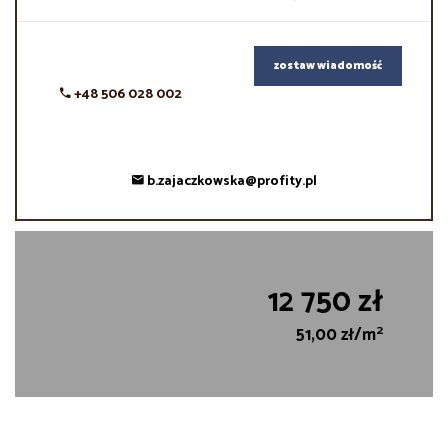
zostaw wiadomość
+48 506 028 002
b.zajaczkowska@profity.pl
12 750 zł
2
51,00 zł/m