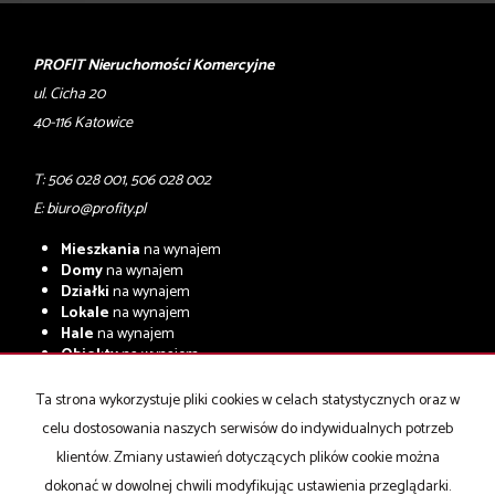
PROFIT Nieruchomości Komercyjne
ul. Cicha 20
40-116 Katowice
T: 506 028 001, 506 028 002
E:
biuro@profity.pl
Mieszkania
na wynajem
Domy
na wynajem
Działki
na wynajem
Lokale
na wynajem
Hale
na wynajem
Obiekty
na wynajem
Mieszkania
na sprzedaż
Ta strona wykorzystuje pliki cookies w celach statystycznych oraz w
Domy
na sprzedaż
celu dostosowania naszych serwisów do indywidualnych potrzeb
Działki
na sprzedaż
Lokale
na sprzedaż
klientów. Zmiany ustawień dotyczących plików cookie można
Hale
na sprzedaż
dokonać w dowolnej chwili modyfikując ustawienia przeglądarki.