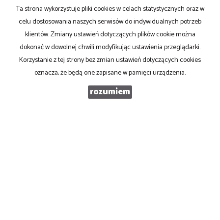
Ta strona wykorzystuje pliki cookies w celach statystycznych oraz w
Email
celu dostosowania naszych serwisów do indywidualnych potrzeb
klientów. Zmiany ustawień dotyczących plików cookie można
dokonać w dowolnej chwili modyfikując ustawienia przeglądarki.
Telefon komórkowy
Korzystanie z tej strony bez zmian ustawień dotyczących cookies
oznacza, że będą one zapisane w pamięci urządzenia.
Kod zabezpieczający
rozumiem
Wiadomość
Wyrażam zgodę na przetwarzanie podanych przeze mnie danych osobowych.
Administratorem danych jest Profit s.c., ul. Mikołowska 132, 40-592 Katowice.
Mam prawo dostępu do swoich danych i ich poprawiania. Podanie danych jest