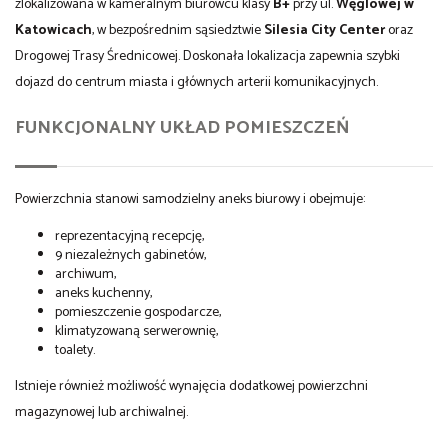
zlokalizowana w kameralnym biurowcu klasy
B+
przy ul.
Węglowej w
Katowicach
, w bezpośrednim sąsiedztwie
Silesia City Center
oraz
Drogowej Trasy Średnicowej. Doskonała lokalizacja zapewnia szybki
dojazd do centrum miasta i głównych arterii komunikacyjnych.
FUNKCJONALNY UKŁAD POMIESZCZEŃ
Powierzchnia stanowi samodzielny aneks biurowy i obejmuje:
reprezentacyjną recepcję,
9 niezależnych gabinetów,
archiwum,
aneks kuchenny,
pomieszczenie gospodarcze,
klimatyzowaną serwerownię,
toalety.
Istnieje również możliwość wynajęcia dodatkowej powierzchni
magazynowej lub archiwalnej.