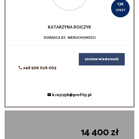
136
OFERT
KATARZYNA
ROJCZYK
DORADCA DS. NIERUCHOMOŚCI
zostaw wiadomość
+48 506 028 003
k.rojczyk@profity.pl
14 400 zł