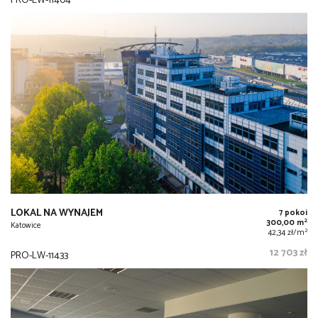
PRO-LW-11404
LOKAL NA WYNAJEM
7 pokoi
2
300,00 m
Katowice
2
42,34 zł/m
12 703 zł
PRO-LW-11433