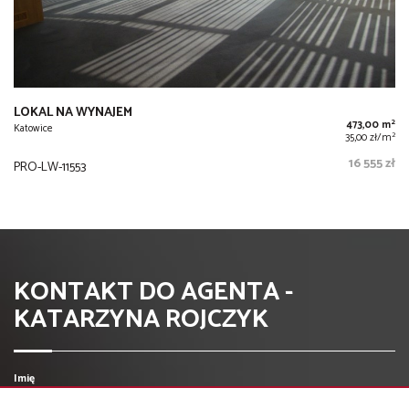
LOKAL NA WYNAJEM
2
473,00 m
Katowice
2
35,00 zł/m
16 555 zł
PRO-LW-11553
KONTAKT DO AGENTA -
KATARZYNA ROJCZYK
Imię