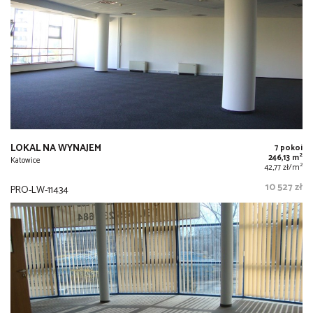
LOKAL NA WYNAJEM
7 pokoi
2
246,13 m
Katowice
2
42,77 zł/m
10 527 zł
PRO-LW-11434