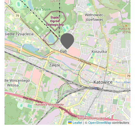
Leaflet
|
©
OpenStreetMap
contributors