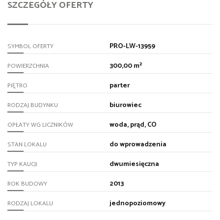
SZCZEGÓŁY OFERTY
PRO-LW-13959
SYMBOL OFERTY
300,00 m²
POWIERZCHNIA
parter
PIĘTRO
biurowiec
RODZAJ BUDYNKU
woda, prąd, CO
OPŁATY WG LICZNIKÓW
do wprowadzenia
STAN LOKALU
dwumiesięczna
TYP KAUCJI
2013
ROK BUDOWY
jednopoziomowy
RODZAJ LOKALU