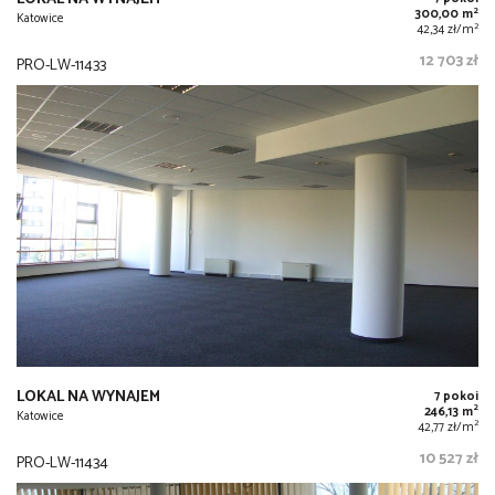
2
300,00 m
Katowice
2
42,34 zł/m
12 703 zł
PRO-LW-11433
LOKAL NA WYNAJEM
7 pokoi
2
246,13 m
Katowice
2
42,77 zł/m
10 527 zł
PRO-LW-11434