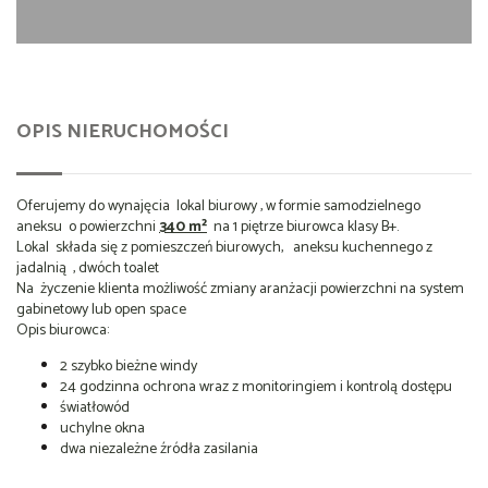
OPIS NIERUCHOMOŚCI
Oferujemy do wynajęcia lokal biurowy , w formie samodzielnego
aneksu o powierzchni
340 m²
na 1 piętrze biurowca klasy B+.
Lokal składa się z pomieszczeń biurowych, aneksu kuchennego z
jadalnią , dwóch toalet
Na życzenie klienta możliwość zmiany aranżacji powierzchni na system
gabinetowy lub open space
Opis biurowca:
2 szybko bieżne windy
24 godzinna ochrona wraz z monitoringiem i kontrolą dostępu
światłowód
uchylne okna
dwa niezależne źródła zasilania