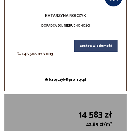
KATARZYNA
ROJCZYK
DORADCA DS. NIERUCHOMOŚCI
zostaw wiadomość
+48 506 028 003
k.rojczyk@profity.pl
14 583 zł
2
42,89 zł/m