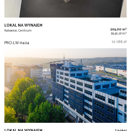
LOKAL NA WYNAJEM
2
205,00 m
Katowice, Centrum
2
59,45 zł/m
12 188 zł
PRO-LW-11404
LOKAL NA WYNAJEM
7 pokoi