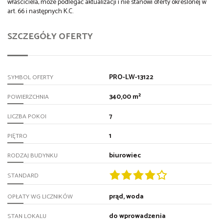
właściciela, może podlegać aktualizacji i nie stanowi oferty określonej w
art. 66 i następnych K.C.
SZCZEGÓŁY OFERTY
PRO-LW-13122
SYMBOL OFERTY
340,00 m²
POWIERZCHNIA
7
LICZBA POKOI
1
PIĘTRO
biurowiec
RODZAJ BUDYNKU
STANDARD
prąd, woda
OPŁATY WG LICZNIKÓW
do wprowadzenia
STAN LOKALU