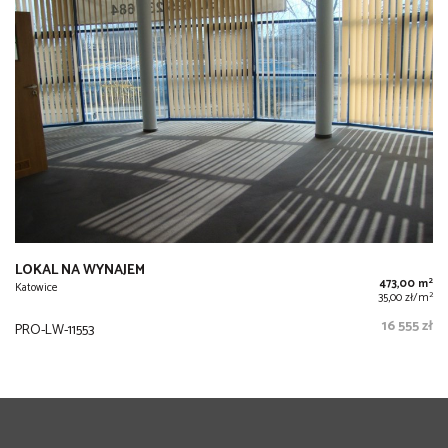
LOKAL NA WYNAJEM
2
473,00 m
Katowice
2
35,00 zł/m
16 555 zł
PRO-LW-11553