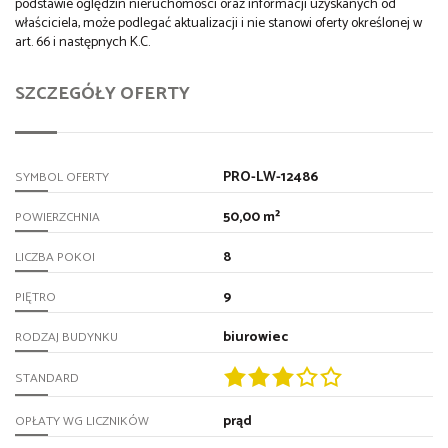
podstawie oględzin nieruchomości oraz informacji uzyskanych od
właściciela, może podlegać aktualizacji i nie stanowi oferty określonej w
art. 66 i następnych K.C.
SZCZEGÓŁY OFERTY
PRO-LW-12486
SYMBOL OFERTY
50,00 m²
POWIERZCHNIA
8
LICZBA POKOI
9
PIĘTRO
biurowiec
RODZAJ BUDYNKU
STANDARD
prąd
OPŁATY WG LICZNIKÓW