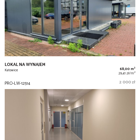
LOKAL NA WYNAJEM
2
68,00 m
Katowice
2
29,41 zł/m
2 000 zł
PRO-LW-12514