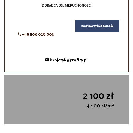
DORADCA DS. NIERUCHOMOŚCI
zostaw wiadomość
+48 506 028 003
k.rojczyk@profity.pl
2 100 zł
2
42,00 zł/m