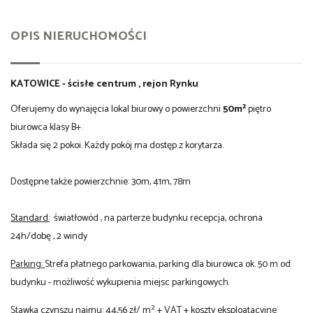
OPIS NIERUCHOMOŚCI
KATOWICE - ścisłe centrum , rejon Rynku
Oferujemy do wynajęcia lokal biurowy o powierzchni
50
m²
piętro
biurowca klasy B+.
Składa się 2 pokoi. Każdy pokój ma dostęp z korytarza.
Dostępne także powierzchnie: 30m, 41m, 78m
Standard:
światłowód , na parterze budynku recepcja, ochrona
24h/dobę , 2 windy
Parking:
Strefa płatnego parkowania, parking dla biurowca ok. 50 m od
budynku - możliwość wykupienia miejsc parkingowych.
Stawka czynszu najmu:
44,56 zł/ m² + VAT + koszty eksploatacyjne