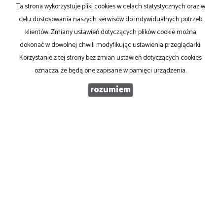
Ta strona wykorzystuje pliki cookies w celach statystycznych oraz w
Email
celu dostosowania naszych serwisów do indywidualnych potrzeb
klientów. Zmiany ustawień dotyczących plików cookie można
dokonać w dowolnej chwili modyfikując ustawienia przeglądarki.
Telefon komórkowy
Korzystanie z tej strony bez zmian ustawień dotyczących cookies
oznacza, że będą one zapisane w pamięci urządzenia.
Kod zabezpieczający
rozumiem
Wiadomość
Wyrażam zgodę na przetwarzanie podanych przeze mnie danych osobowych.
Administratorem danych jest Profit s.c., ul. Mikołowska 132, 40-592 Katowice.
Mam prawo dostępu do swoich danych i ich poprawiania. Podanie danych jest