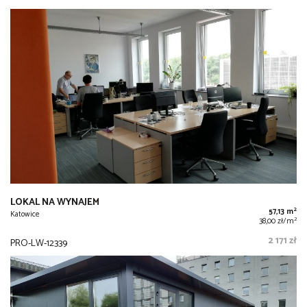
LOKAL NA WYNAJEM
2
57,13 m
Katowice
2
38,00 zł/m
2 171 zł
PRO-LW-12339