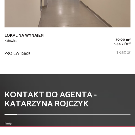
LOKAL NA WYNAJEM
2
30,00 m
Katowice
2
55,00 zł/m
1 650 zł
PRO-LW-12605
KONTAKT DO AGENTA -
KATARZYNA ROJCZYK
Imię