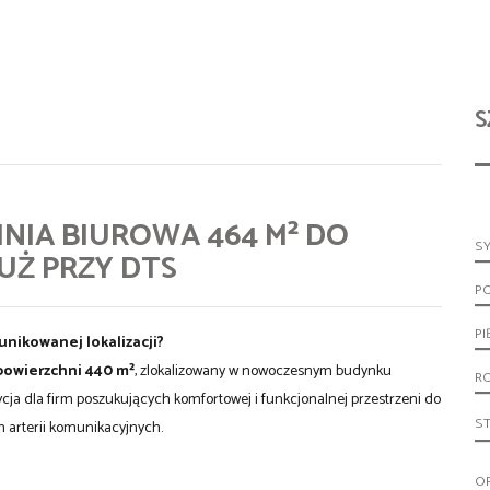
S
IA BIUROWA 464 M² DO
S
UŻ PRZY DTS
P
PI
nikowanej lokalizacji?
powierzchni 440 m²
, zlokalizowany w nowoczesnym budynku
R
ycja dla firm poszukujących komfortowej i funkcjonalnej przestrzeni do
S
 arterii komunikacyjnych.
O