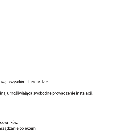
ową o wysokim standardzie:
ą, umożliwiająca swobodne prowadzenie instalacji,
acowników,
arządzanie obiektem.