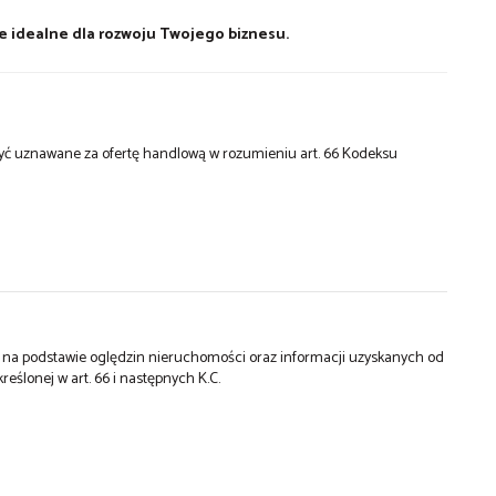
sce idealne dla rozwoju Twojego biznesu.
 być uznawane za ofertę handlową w rozumieniu art. 66 Kodeksu
st na podstawie oględzin nieruchomości oraz informacji uzyskanych od
kreślonej w art. 66 i następnych K.C.