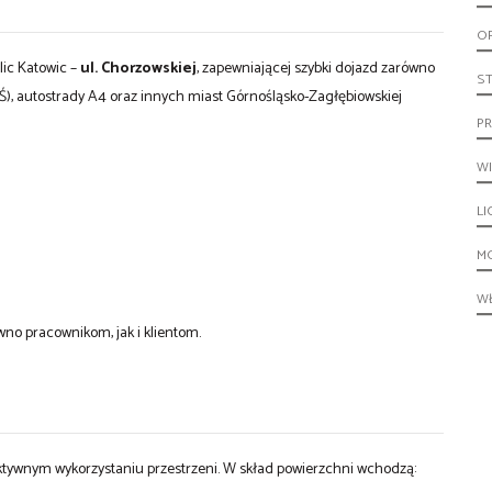
O
lic Katowic –
ul. Chorzowskiej
, zapewniającej szybki dojazd zarówno
S
Ś), autostrady A4 oraz innych miast Górnośląsko-Zagłębiowskiej
PR
W
LI
M
W
wno pracownikom, jak i klientom.
ektywnym wykorzystaniu przestrzeni. W skład powierzchni wchodzą: