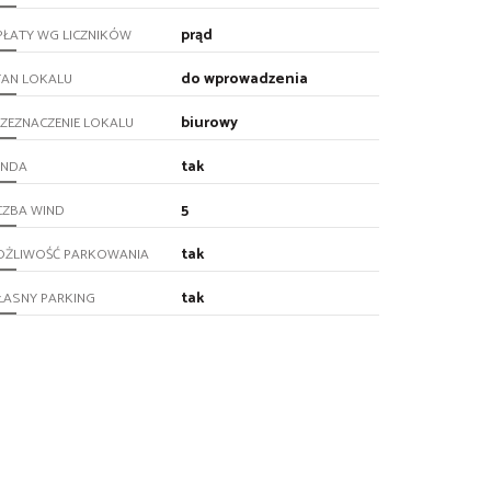
prąd
PŁATY WG LICZNIKÓW
do wprowadzenia
TAN LOKALU
biurowy
ZEZNACZENIE LOKALU
tak
INDA
5
CZBA WIND
tak
OŻLIWOŚĆ PARKOWANIA
tak
ŁASNY PARKING