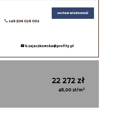
zostaw wiadomość
+48 506 028 002
b.zajaczkowska@profity.pl
22 272 zł
2
48,00 zł/m