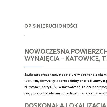
OPIS NIERUCHOMOŚCI
NOWOCZESNA POWIERZCHN
WYNAJĘCIA – KATOWICE, T
Szukasz reprezentacyjnego biura w doskonale skomu
Oferujemy do wynajęcia
samodzielny aneks biurowy o 
biurowym tuż przy DTŚ ,
w Katowicach
. To idealna propoz
pracy, z łatwym dostępem do centrum miasta oraz głównych
DOSKONAŁA LOKALIZACJA