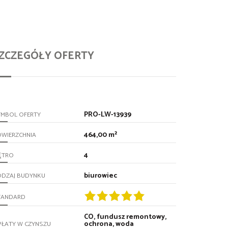
ZCZEGÓŁY OFERTY
PRO-LW-13939
YMBOL OFERTY
464,00 m²
OWIERZCHNIA
4
ĘTRO
biurowiec
ODZAJ BUDYNKU
TANDARD
CO, fundusz remontowy,
ochrona, woda
PŁATY W CZYNSZU