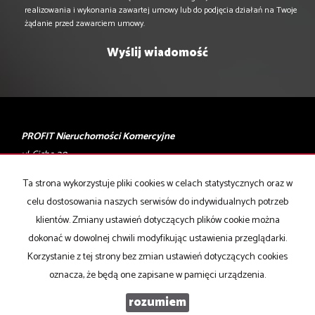
realizowania i wykonania zawartej umowy lub do podjęcia działań na Twoje
żądanie przed zawarciem umowy.
PROFIT Nieruchomości Komercyjne
ul. Cicha 20
40-116 Katowice
Ta strona wykorzystuje pliki cookies w celach statystycznych oraz w
celu dostosowania naszych serwisów do indywidualnych potrzeb
T: 506 028 001, 506 028 002
klientów. Zmiany ustawień dotyczących plików cookie można
E:
biuro@profity.pl
dokonać w dowolnej chwili modyfikując ustawienia przeglądarki.
Mieszkania
na wynajem
Korzystanie z tej strony bez zmian ustawień dotyczących cookies
Domy
na wynajem
oznacza, że będą one zapisane w pamięci urządzenia.
Działki
na wynajem
Lokale
na wynajem
rozumiem
Hale
na wynajem