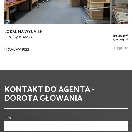
LOKAL NA WYNAJEM
2
119,00 m
Ruda Śląska, Godula
2
19,75 zł/m
2 350 zł
PRO-LW-13822
KONTAKT DO AGENTA -
DOROTA GŁOWANIA
Imię