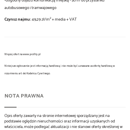
-dogodny dojazd komunikacją miejską - 50 m do przystanku
autobusowego i tramwajowego
2
Czynsz najmu:
49,29 zł/m
+ media + VAT
Więcej ofert na www.profity.pl
Niniejsze ogłoszenie jest informacją handlową i nie może być uznawane za ofertę handlową w
rozumieniu art. 66 Kodeksu Cywilnego.
NOTA PRAWNA
Opis oferty zawarty na stronie internetowej sporządzany jest na
podstawie oględzin nieruchomości oraz informacji uzyskanych od
właściciela, może podlegać aktualizacji i nie stanowi oferty określonej w