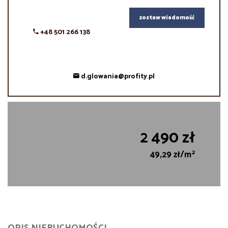
zostaw wiadomość
+48 501 266 138
d.glowania@profity.pl
2 490 zł
2
49,29 zł/m
OPIS NIERUCHOMOŚCI