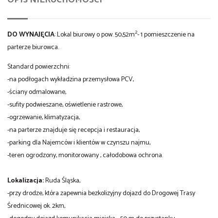
2
DO WYNAJĘCIA
: Lokal biurowy o pow. 50,52m
- 1 pomieszczenie na
parterze biurowca.
Standard powierzchni:
-na podłogach wykładzina przemysłowa PCV,
-ściany odmalowane,
-sufity podwieszane, oświetlenie rastrowe,
-ogrzewanie, klimatyzacja,
-na parterze znajduje się recepcja i restauracja,
-parking dla Najemców i klientów w czynszu najmu,
-teren ogrodzony, monitorowany , całodobowa ochrona.
Lokalizacja:
Ruda Śląska,
-przy drodze, która zapewnia bezkolizyjny dojazd do Drogowej Trasy
Średnicowej ok. 2km,