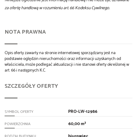
Niniejsze ogłoszenie jest informacją handlową i nie może być uznawane
za ofertę handlową w rozumieniu art. 66 Kodeksu Cywilnego.
NOTA PRAWNA
Opis oferty zawarty na stronie internetowej sporządzany jest na
podstawie oględzin nieruchomości oraz informacji uzyskanych od
właściciela, może podlegać aktualizacji i nie stanowi oferty określonej w
art. 66 i następnych K.C.
SZCZEGÓŁY OFERTY
PRO-LW-12986
SYMBOL OFERTY
60,00 m²
POWIERZCHNIA
biurowiec
RODZAJ BUDYNKU