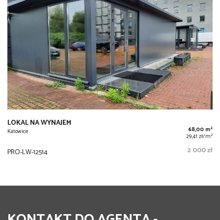
LOKAL NA WYNAJEM
2
68,00 m
Katowice
2
29,41 zł/m
2 000 zł
PRO-LW-12514
KONTAKT DO AGENTA -