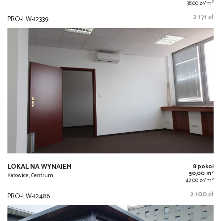
2
38,00 zł/m
2 171 zł
PRO-LW-12339
LOKAL NA WYNAJEM
8 pokoi
2
50,00 m
Katowice, Centrum
2
42,00 zł/m
2 100 zł
PRO-LW-12486