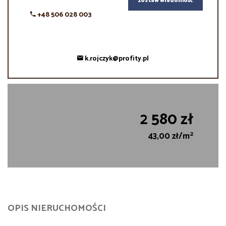
zostaw wiadomość
+48 506 028 003
k.rojczyk@profity.pl
2 580 zł
2
43,00 zł/m
OPIS NIERUCHOMOŚCI