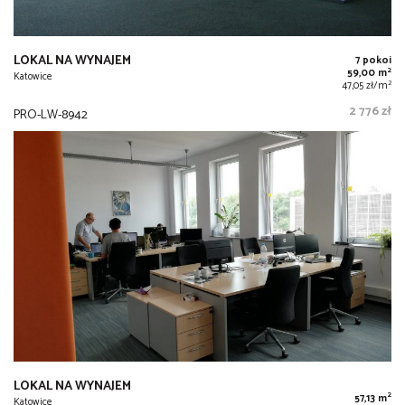
LOKAL NA WYNAJEM
7 pokoi
2
59,00 m
Katowice
2
47,05 zł/m
2 776 zł
PRO-LW-8942
LOKAL NA WYNAJEM
2
57,13 m
Katowice