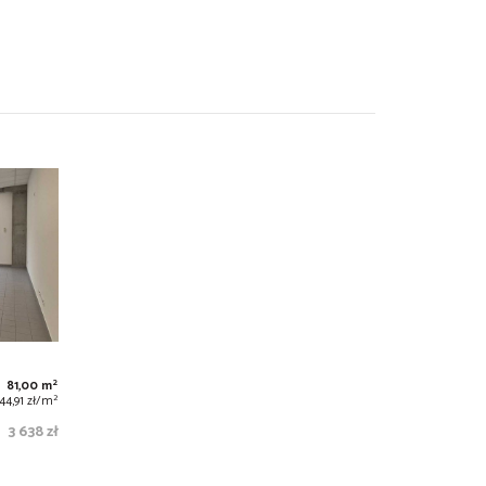
2
81,00 m
2
44,91 zł/m
3 638 zł