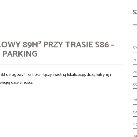
S
Y 89M² PRZY TRASIE S86 –
S
 PARKING
P
PI
t usługowy? Ten lokal łączy świetną lokalizację, dużą witrynę i
wojej działalności.
R
PR
O
M
W