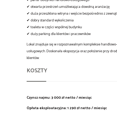
✔ parter budynku handlowo-usługowego
✔ otwarta przestrzeń umożliwiająca dowolną aranżację
✔ duża przeszklona witryna i wejście bezpośrednio z zewnąt
✔ dobry standard wykończenia
✔ toaleta w części wspólnej budynku
✔ duży parking dla klientów i pracowników
Lokal znajduje się w rozpoznawalnym kompleksie handlowo-
usługowych. Doskonała ekspozycja oraz położenie przy dro
klientów.
KOSZTY
Czynsz najmu:
3 000 zł netto / miesiąc
Opłata eksploatacyjna:
1 290 zł netto / miesiąc