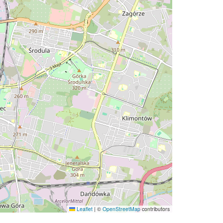
Leaflet
|
©
OpenStreetMap
contributors