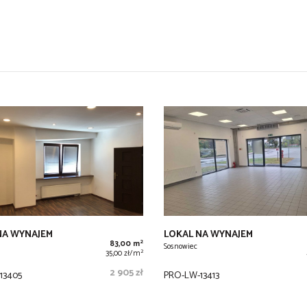
NA WYNAJEM
LOKAL NA WYNAJEM
2
83,00 m
Sosnowiec
2
35,00 zł/m
2 905 zł
13405
PRO-LW-13413