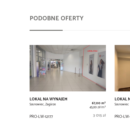
PODOBNE OFERTY
LOKAL NA WYNAJEM
LOKAL 
2
67,00 m
Sosnowiec, Zagórze
Sosnowiec
2
45,00 zł/m
3 015 zł
PRO-LW-12177
PRO-LW-