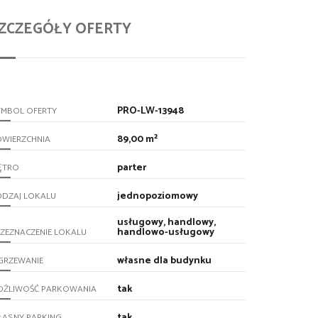
ZCZEGÓŁY OFERTY
PRO-LW-13948
YMBOL OFERTY
89,00 m²
OWIERZCHNIA
parter
ĘTRO
jednopoziomowy
ODZAJ LOKALU
usługowy, handlowy,
handlowo-usługowy
ZEZNACZENIE LOKALU
własne dla budynku
GRZEWANIE
tak
OŻLIWOŚĆ PARKOWANIA
tak
ŁASNY PARKING