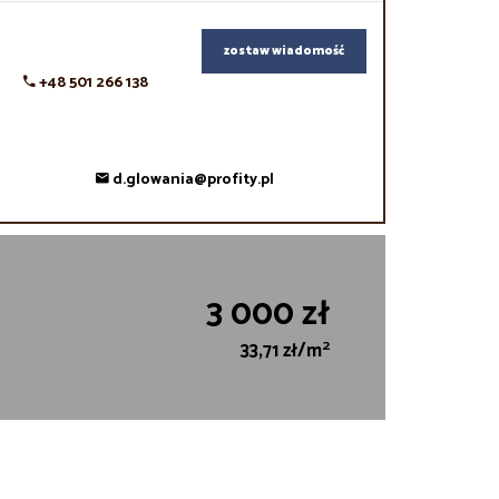
zostaw wiadomość
+48 501 266 138
d.glowania@profity.pl
3 000 zł
2
33,71 zł/m