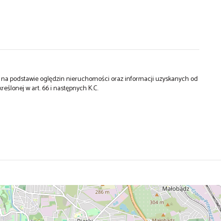
st na podstawie oględzin nieruchomości oraz informacji uzyskanych od
kreślonej w art. 66 i następnych K.C.