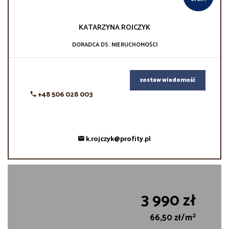
KATARZYNA
ROJCZYK
DORADCA DS. NIERUCHOMOŚCI
zostaw wiadomość
+48 506 028 003
k.rojczyk@profity.pl
3 990 zł
2
66,50 zł/m