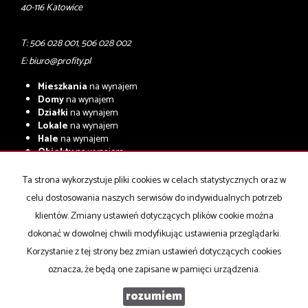
40-116 Katowice
T: 506 028 001, 506 028 002
E:
biuro@profity.pl
Mieszkania
na wynajem
Domy
na wynajem
Działki
na wynajem
Lokale
na wynajem
Hale
na wynajem
Obiekty
na wynajem
Mieszkania
na sprzedaż
Ta strona wykorzystuje pliki cookies w celach statystycznych oraz w
Domy
na sprzedaż
celu dostosowania naszych serwisów do indywidualnych potrzeb
Działki
na sprzedaż
Lokale
na sprzedaż
klientów. Zmiany ustawień dotyczących plików cookie można
Hale
na sprzedaż
dokonać w dowolnej chwili modyfikując ustawienia przeglądarki.
Obiekty
na sprzedaż
Korzystanie z tej strony bez zmian ustawień dotyczących cookies
oznacza, że będą one zapisane w pamięci urządzenia.
PROFIT NIERUCHOMOŚCI KOMERCYJNE
2026
rozumiem
Program dla biur nieruchomości
Galactica Virgo