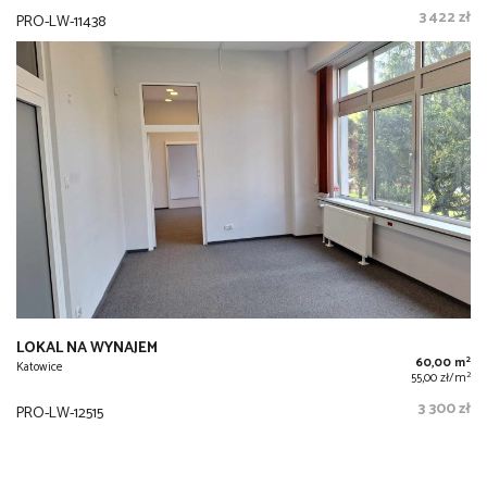
3 422 zł
PRO-LW-11438
LOKAL NA WYNAJEM
2
60,00 m
Katowice
2
55,00 zł/m
3 300 zł
PRO-LW-12515