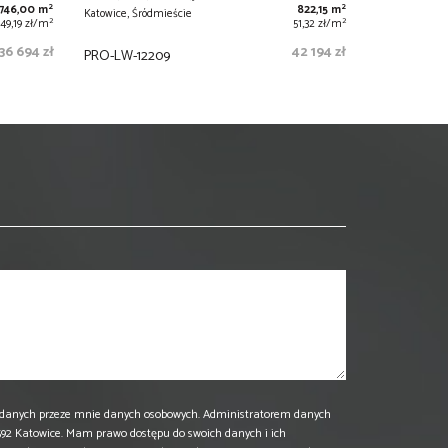
2
2
746,00 m
822,15 m
Katowice, Śródmieście
2
2
49,19 zł/m
51,32 zł/m
36 694 zł
42 194 zł
PRO-LW-12209
danych przeze mnie danych osobowych. Administratorem danych
 40-592 Katowice. Mam prawo dostępu do swoich danych i ich