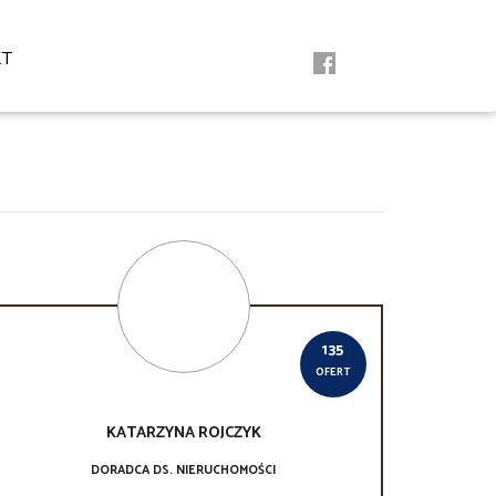
KT
135
OFERT
KATARZYNA
ROJCZYK
DORADCA DS. NIERUCHOMOŚCI