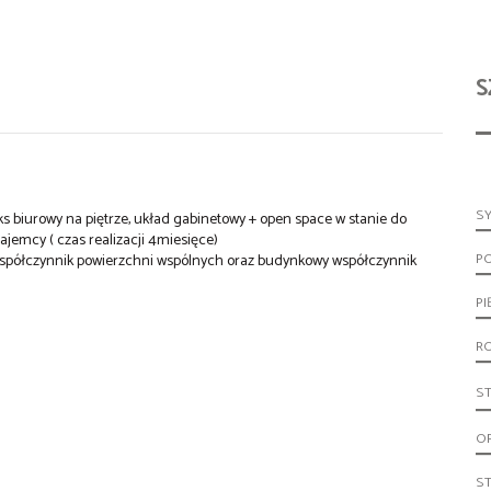
S
S
s biurowy na piętrze, układ gabinetowy + open space w stanie do
ajemcy ( czas realizacji 4miesięce)
P
współczynnik powierzchni wspólnych oraz budynkowy współczynnik
PI
R
S
O
S