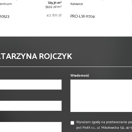
2
725,31 m
 Centrum
Katowice
2
59,02 zł/m
42 811 zł
10523
PRO-LW-11704
ATARZYNA ROJCZYK
Wiadomość
Wyrażam zgodę na przetwarzanie po
jest Profit s.c., ul. Mikołowska 132,