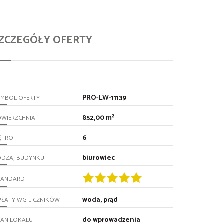
ZCZEGÓŁY OFERTY
PRO-LW-11139
YMBOL OFERTY
852,00 m²
OWIERZCHNIA
6
ĘTRO
biurowiec
ODZAJ BUDYNKU
TANDARD
woda, prąd
PŁATY WG LICZNIKÓW
do wprowadzenia
TAN LOKALU