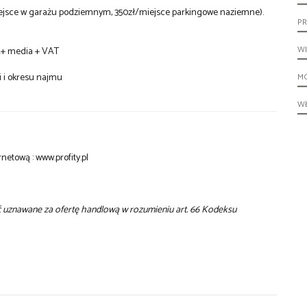
iejsce w garażu podziemnym, 350zł/miejsce parkingowe naziemne).
PR
W
m2+ media + VAT
i i okresu najmu
M
W
netową : www.profity.pl
yć uznawane za ofertę handlową w rozumieniu art. 66 Kodeksu