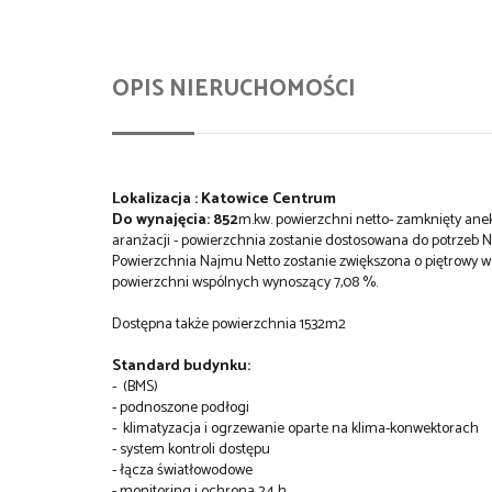
OPIS NIERUCHOMOŚCI
Lokalizacja : Katowice Centrum
Do wynajęcia: 852
m.kw. powierzchni netto- zamknięty anek
aranżacji - powierzchnia zostanie dostosowana do potrzeb N
Powierzchnia Najmu Netto zostanie zwiększona o piętrowy 
powierzchni wspólnych wynoszący 7,08 %.
Dostępna także powierzchnia 1532m2
Standard budynku:
- (BMS)
- podnoszone podłogi
- klimatyzacja i ogrzewanie oparte na klima-konwektorach
- system kontroli dostępu
- łącza światłowodowe
- monitoring i ochrona 24 h