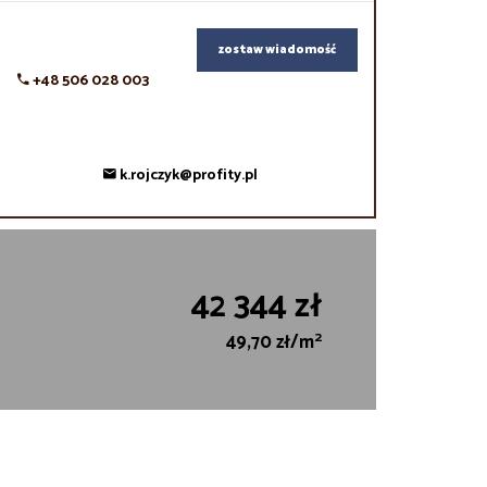
zostaw wiadomość
+48 506 028 003
k.rojczyk@profity.pl
42 344 zł
2
49,70 zł/m