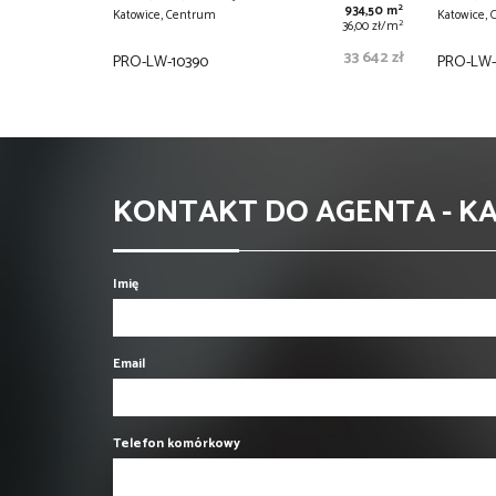
2
934,50 m
Katowice, Centrum
Katowice,
2
36,00 zł/m
33 642 zł
PRO-LW-10390
PRO-LW-
KONTAKT DO AGENTA - K
Imię
Email
Telefon komórkowy