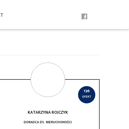
KT
136
OFERT
KATARZYNA
ROJCZYK
DORADCA DS. NIERUCHOMOŚCI