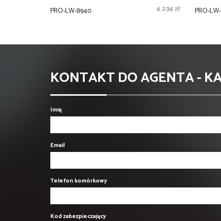
4 234 zł
PRO-LW-8940
PRO-LW-1
KONTAKT DO AGENTA - K
Imię
Email
Telefon komórkowy
Kod zabezpieczający