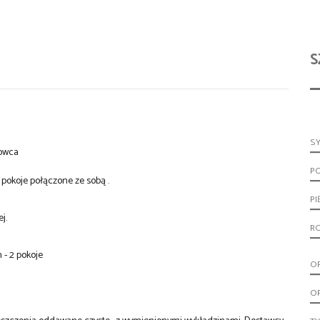
S
S
rowca
P
pokoje połączone ze sobą .
PI
ej.
R
 - 2 pokoje
O
O