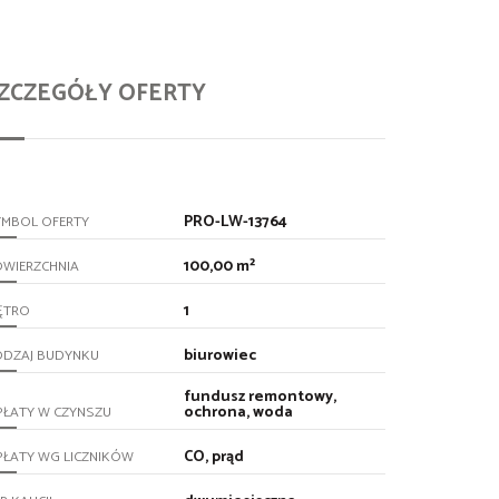
ZCZEGÓŁY OFERTY
PRO-LW-13764
YMBOL OFERTY
100,00 m²
OWIERZCHNIA
1
ĘTRO
biurowiec
ODZAJ BUDYNKU
fundusz remontowy,
ochrona, woda
PŁATY W CZYNSZU
CO, prąd
PŁATY WG LICZNIKÓW