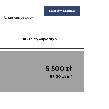
zostaw wiadomość
+48 506 028 003
k.rojczyk@profity.pl
5 500 zł
2
55,00 zł/m