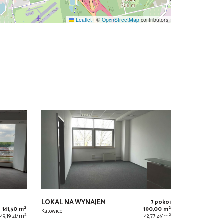
Leaflet
|
©
OpenStreetMap
contributors
LOKAL NA WYNAJEM
7 pokoi
2
2
141,50 m
100,00 m
Katowice
2
2
49,19 zł/m
42,77 zł/m