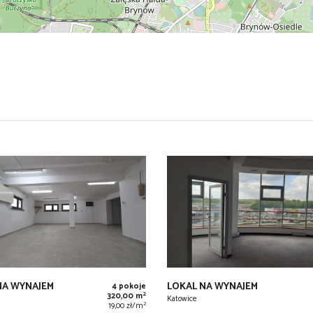
NA WYNAJEM
LOKAL NA WYNAJEM
4 pokoje
2
320,00 m
Katowice
2
19,00 zł/m