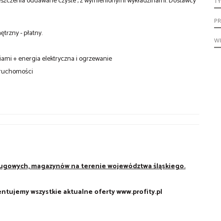
omieszczenia oddawane czyste , z wymienionymi wykładzinami. Dostawcy
TY
PR
trzny - płatny.
W
diami + energia elektryczna i ogrzewanie
ieruchomości
usługowych, magazynów na terenie województwa śląskiego.
ntujemy wszystkie aktualne oferty www.profity.pl