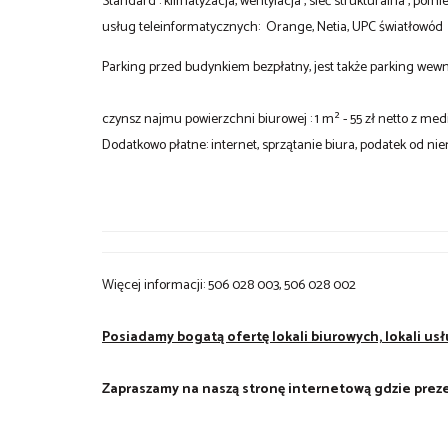
Standard : klimatyzacja, wentylacja , sieć strukturalna , p
usług teleinformatycznych: Orange, Netia, UPC światłowód
Parking przed budynkiem bezpłatny, jest także parking wewnę
czynsz najmu powierzchni biurowej : 1 m² - 55 zł netto z me
Dodatkowo płatne: internet, sprzątanie biura, podatek od n
Więcej informacji: 506 028 003, 506 028 002
Posiadamy bogatą ofertę lokali biurowych, lokali 
Zapraszamy na naszą stronę internetową gdzie preze