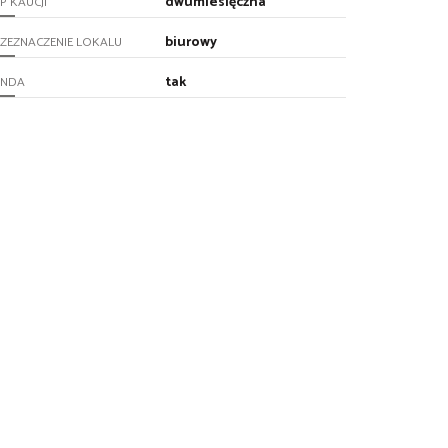
dwumiesięczna
P KAUCJI
biurowy
ZEZNACZENIE LOKALU
tak
INDA