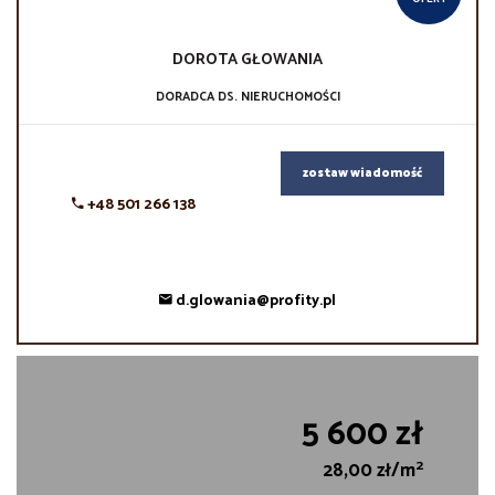
DOROTA
GŁOWANIA
DORADCA DS. NIERUCHOMOŚCI
zostaw wiadomość
+48 501 266 138
d.glowania@profity.pl
5 600 zł
2
28,00 zł/m