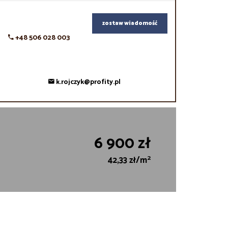
zostaw wiadomość
+48 506 028 003
k.rojczyk@profity.pl
6 900 zł
2
42,33 zł/m