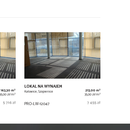
LOKAL NA WYNAJEM
2
2
163,30 m
213,00 m
Katowice, Szopienice
2
2
35,00 zł/m
35,00 zł/m
5 716 zł
7 455 zł
PRO-LW-12047