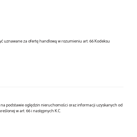
 być uznawane za ofertę handlową w rozumieniu art. 66 Kodeksu
st na podstawie oględzin nieruchomości oraz informacji uzyskanych od
kreślonej w art. 66 i następnych K.C.