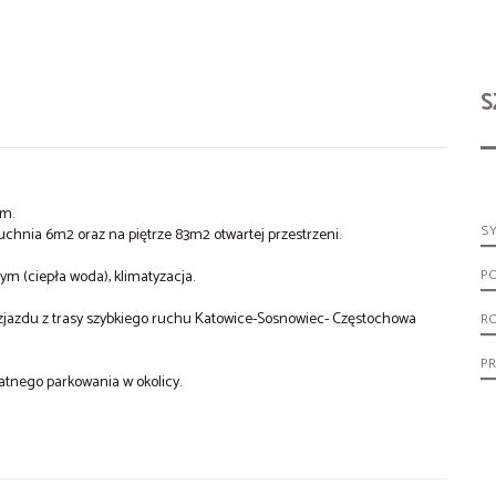
S
3m.
S
uchnia 6m2 oraz na piętrze 83m2 otwartej przestrzeni.
P
 (ciepła woda), klimatyzacja.
d zjazdu z trasy szybkiego ruchu Katowice-Sosnowiec- Częstochowa
R
PR
tnego parkowania w okolicy.