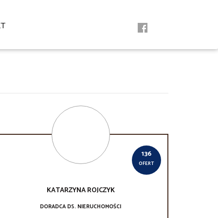
KT
136
OFERT
KATARZYNA
ROJCZYK
DORADCA DS. NIERUCHOMOŚCI