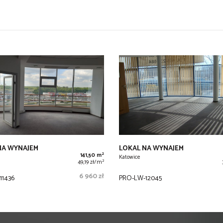
NA WYNAJEM
LOKAL NA WYNAJEM
2
141,50 m
Katowice
2
49,19 zł/m
6 960 zł
11436
PRO-LW-12045