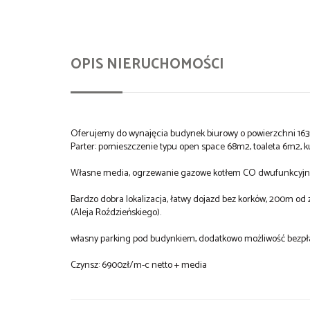
OPIS NIERUCHOMOŚCI
Oferujemy do wynajęcia budynek biurowy o powierzchni 16
Parter: pomieszczenie typu open space 68m2, toaleta 6m2, k
Własne media, ogrzewanie gazowe kotłem CO dwufunkcyjnym
Bardzo dobra lokalizacja, łatwy dojazd bez korków, 200m o
(Aleja Roździeńskiego).
własny parking pod budynkiem, dodatkowo możliwość bezpła
Czynsz: 6900zł/m-c netto + media