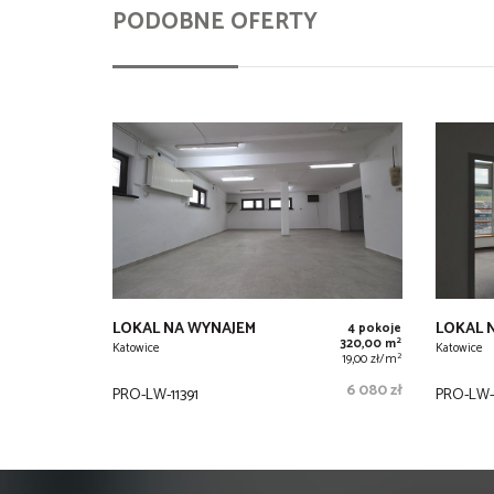
PODOBNE OFERTY
LOKAL NA WYNAJEM
LOKAL 
4 pokoje
2
320,00 m
Katowice
Katowice
2
19,00 zł/m
6 080 zł
PRO-LW-11391
PRO-LW-