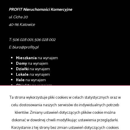
PROFIT Nieruchomości Komercyjne
ul. Cicha 20
40-116 Katowice
T: 506 028 001, 506 028 002
E:
biuro@profity.pl
Mieszkania
na wynajem
Domy
na wynajem
Działki
na wynajem
Lokale
na wynajem
Hale
na wynajem
Obiekty
na wynajem
Mieszkania
na sprzedaż
Ta strona wykorzystuje pliki cookies w celach statystycznych oraz w
Domy
na sprzedaż
celu dostosowania naszych serwisów do indywidualnych potrzeb
Działki
na sprzedaż
Lokale
na sprzedaż
klientów. Zmiany ustawień dotyczących plików cookie można
Hale
na sprzedaż
dokonać w dowolnej chwili modyfikując ustawienia przeglądarki.
Obiekty
na sprzedaż
Korzystanie z tej strony bez zmian ustawień dotyczących cookies