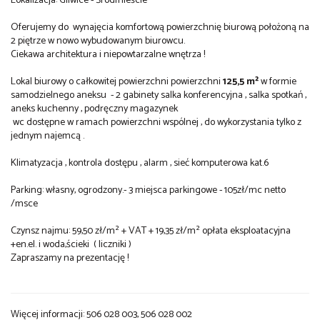
Lokalizacja: Gliwice - Śródmieście
Oferujemy do wynajęcia komfortową powierzchnię biurową położoną na
2 piętrze w nowo wybudowanym biurowcu.
Ciekawa architektura i niepowtarzalne wnętrza !
Lokal biurowy o całkowitej powierzchni powierzchni
125,5 m²
w formie
samodzielnego aneksu - 2 gabinety salka konferencyjna , salka spotkań ,
aneks kuchenny , podręczny magazynek
wc dostępne w ramach powierzchni wspólnej , do wykorzystania tylko z
jednym najemcą .
Klimatyzacja , kontrola dostępu , alarm , sieć komputerowa kat.6
Parking: własny, ogrodzony.- 3 miejsca parkingowe - 105zł/mc netto
/msce
Czynsz najmu: 59,50 zł/m² + VAT + 19,35 zł/m² opłata eksploatacyjna
+en.el. i woda,ścieki ( liczniki )
Zapraszamy na prezentację !
Więcej informacji: 506 028 003, 506 028 002