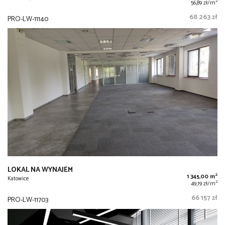
2
56,89 zł/m
68 263 zł
PRO-LW-11140
LOKAL NA WYNAJEM
2
1 345,00 m
Katowice
2
49,19 zł/m
66 157 zł
PRO-LW-11703