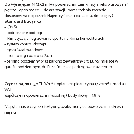
Do wynajęcia:
1452,62 m.kw. powierzchni zamknięty aneks biurowy na 1
piętrze- open space - do aranżacji - powierzchnia zostanie
dostosowana do potrzeb Najemcy ( czas realizacji 4-6miesięcy )
Standard budynku:
- (BMS)
- podnoszone podłogi
- klimatyzacja i ogrzewanie oparte na klima-konwektorach
- system kontroli dostępu
- łącza światłowodowe
- monitoring i ochrona 24 h
- parking podziemny oraz parking zewnętrzny (70 Euro/ miejsce w
garażu podziemnym, 60 Euro /miejsce parkingowe naziemne).
2
Czynsz najmu
: 13,8 EUR/m
+ opłata eksploatacyjna 17 zł/m² + media +
VAT
współczynnik powierzchni wspólnej ( budynkowy ) : 1,5 %
*Zapytaj nas o czynsz efektywny, uzależniony od powierzchni i okresu
najmu