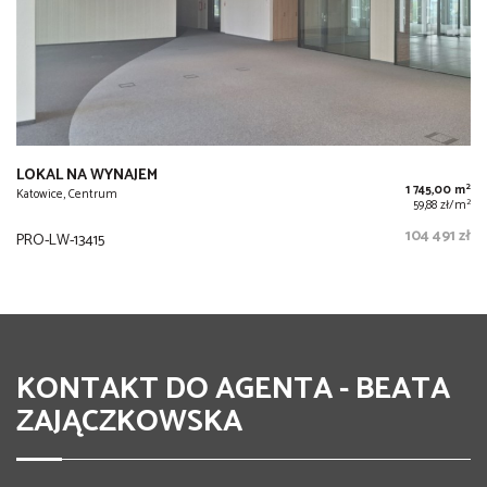
LOKAL NA WYNAJEM
2
1 745,00 m
Katowice, Centrum
2
59,88 zł/m
104 491 zł
PRO-LW-13415
KONTAKT DO AGENTA - BEATA
ZAJĄCZKOWSKA