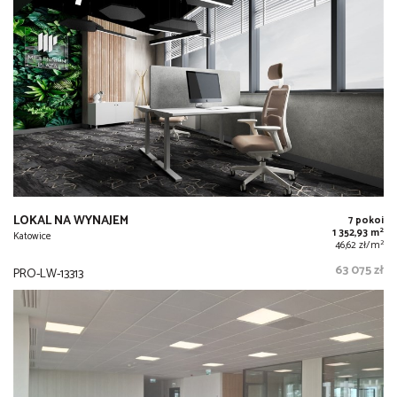
LOKAL NA WYNAJEM
7 pokoi
2
1 352,93 m
Katowice
2
46,62 zł/m
63 075 zł
PRO-LW-13313