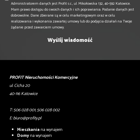
Administratorem danych jest Profit s.c., ul. Mikołowska 132, 40-592 Katowice.
Mam prawo dostępu do swoich danych i ich poprawiania. Podanie danych jest
dobrowolne. Dane zbierane są w celu marketingowym oraz w celu
realizowania i wykonania zawartej umowy lub do podjęcia działań na Twoje
żądanie przed zawarciem umowy.
PROFIT Nieruchomości Komercyjne
ul. Cicha 20
40-116 Katowice
T: 506 028 001, 506 028 002
E:
biuro@profity.pl
Mieszkania
na wynajem
Domy
na wynajem