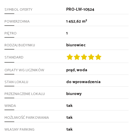
PRO-LW-10524
SYMBOL OFERTY
1 452,62 m²
POWIERZCHNIA
1
PIĘTRO
biurowiec
RODZAJ BUDYNKU
STANDARD
prąd, woda
OPŁATY WG LICZNIKÓW
do wprowadzenia
STAN LOKALU
biurowy
PRZEZNACZENIE LOKALU
tak
WINDA
tak
MOŻLIWOŚĆ PARKOWANIA
tak
WŁASNY PARKING