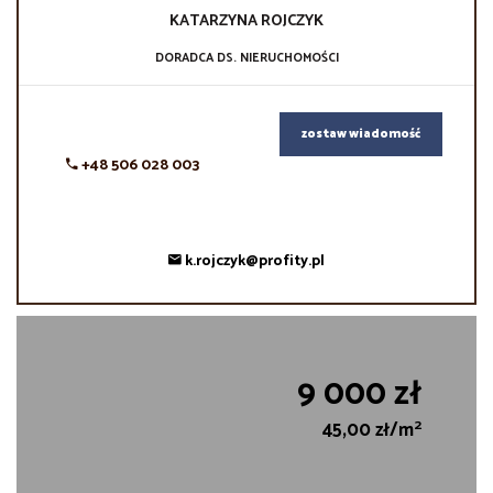
KATARZYNA
ROJCZYK
DORADCA DS. NIERUCHOMOŚCI
zostaw wiadomość
+48 506 028 003
k.rojczyk@profity.pl
9 000 zł
2
45,00 zł/m