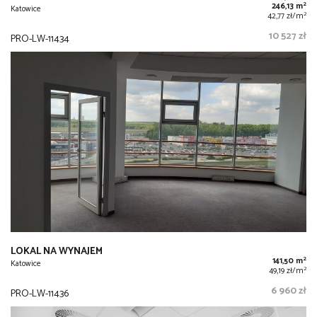
2
246,13 m
Katowice
2
42,77 zł/m
10 527 zł
PRO-LW-11434
LOKAL NA WYNAJEM
2
141,50 m
Katowice
2
49,19 zł/m
6 960 zł
PRO-LW-11436