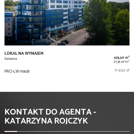
LOKAL NA WYNAJEM
2
535,50 m
Katowice
2
21,39 zł/m
11 452 zł
PRO-LW-11908
KONTAKT DO AGENTA -
KATARZYNA ROJCZYK