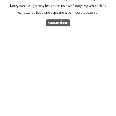
Telefon komórkowy
Korzystanie z tej strony bez zmian ustawień dotyczących cookies
oznacza, że będą one zapisane w pamięci urządzenia.
Kod zabezpieczający
rozumiem
Wiadomość
Wyrażam zgodę na przetwarzanie podanych przeze mnie danych osobowych.
Administratorem danych jest Profit s.c., ul. Mikołowska 132, 40-592 Katowice.
Mam prawo dostępu do swoich danych i ich poprawiania. Podanie danych jest
dobrowolne. Dane zbierane są w celu marketingowym oraz w celu
realizowania i wykonania zawartej umowy lub do podjęcia działań na Twoje
żądanie przed zawarciem umowy.