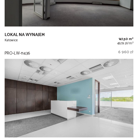
LOKAL NA WYNAJEM
2
141,50 m
Katowice
2
49,19 zł/m
6 960 zł
PRO-LW-11436