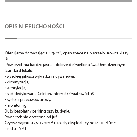
OPIS NIERUCHOMOŚCI
2
Oferujemy do wynajęcia 225 m
, open space na piętrze biurowca klasy
B+.
Powierzchnia bardzo jasna - dobrze doświetlona światłem dziennym.
Standard lokalu:
• wysokiej jakości wykładzina dywanowa,
• klimatyzacja,
• wentylacja,
• sieć dedykowana (telefon, Internet), światłowód 3S
• system przeciwpożarowy,
• monitoring.
Duży bezpłatny parking przy budynku.
Powierzchnia dostępna od już.
2
2
Czynsz najmu: 42,90 zł/m
+ koszty eksploatacyjne 14,00 zł/m
+
media+ VAT