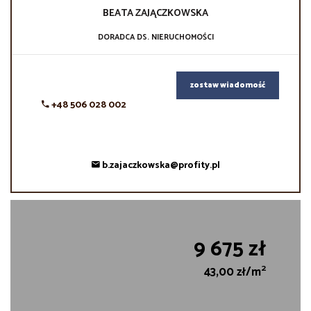
BEATA
ZAJĄCZKOWSKA
DORADCA DS. NIERUCHOMOŚCI
zostaw wiadomość
+48 506 028 002
b.zajaczkowska@profity.pl
9 675 zł
2
43,00 zł/m