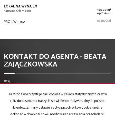
LOKAL NA WYNAJEM
2
166,00 m
Katowice, Śródmieście
2
65,06 zł/m
10 800 zł
PRO-LW-11702
KONTAKT DO AGENTA - BEATA
ZAJĄCZKOWSKA
Imię
Ta strona wykorzystuje pliki cookies w celach statystycznych oraz w
Email
celu dostosowania naszych serwisów do indywidualnych potrzeb
klientów. Zmiany ustawień dotyczących plików cookie można
dokonać w dowolnej chwili modyfikując ustawienia przeglądarki.