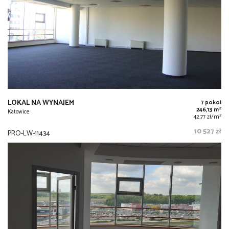
LOKAL NA WYNAJEM
7 pokoi
2
246,13 m
Katowice
2
42,77 zł/m
10 527 zł
PRO-LW-11434