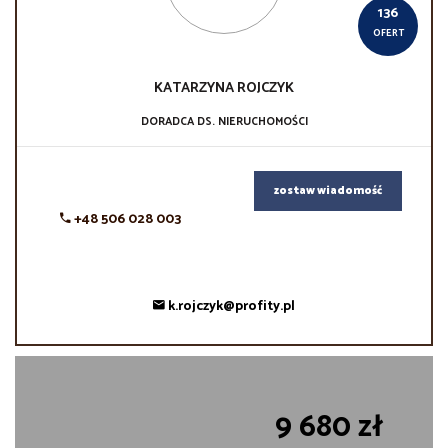
136
OFERT
KATARZYNA
ROJCZYK
DORADCA DS. NIERUCHOMOŚCI
zostaw wiadomość
+48 506 028 003
k.rojczyk@profity.pl
9 680 zł