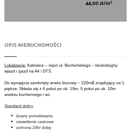
2
44,00 zł/m
OPIS NIERUCHOMOŚCI
Lokalizacja:
Katowice –
rejon ul. Bocheńskiego –
bezkolizyjny
wjazd i zjazd na A4 i DTŚ
.
Do wynajęcia zamknięty aneks biurowy
~ 220
m
2
znajdujący na 1
piętrze. Składa się z 6 pokoi po ok. 19m, 5 pokoi po ok. 10m
aneksu kuchennego i wc.
Standard dobry
:
ściany pomalowane,
oświetlenie rastrowe
ochrona 24h/ dobę