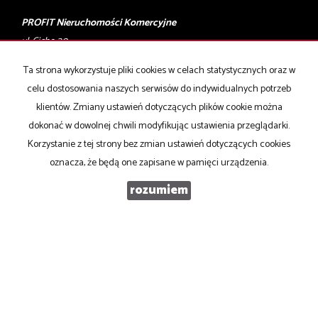
PROFIT Nieruchomości Komercyjne
ul. Cicha 20
40-116 Katowice
Ta strona wykorzystuje pliki cookies w celach statystycznych oraz w
celu dostosowania naszych serwisów do indywidualnych potrzeb
T: 506 028 001, 506 028 002
klientów. Zmiany ustawień dotyczących plików cookie można
E:
biuro@profity.pl
dokonać w dowolnej chwili modyfikując ustawienia przeglądarki.
Mieszkania
na wynajem
Korzystanie z tej strony bez zmian ustawień dotyczących cookies
Domy
na wynajem
oznacza, że będą one zapisane w pamięci urządzenia.
Działki
na wynajem
Lokale
na wynajem
rozumiem
Hale
na wynajem
Obiekty
na wynajem
Mieszkania
na sprzedaż
Domy
na sprzedaż
Działki
na sprzedaż
Lokale
na sprzedaż
Hale
na sprzedaż
Obiekty
na sprzedaż