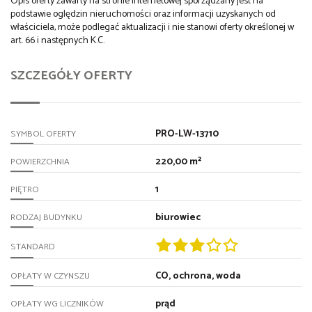
Opis oferty zawarty na stronie internetowej sporządzany jest na
podstawie oględzin nieruchomości oraz informacji uzyskanych od
właściciela, może podlegać aktualizacji i nie stanowi oferty określonej w
art. 66 i następnych K.C.
SZCZEGÓŁY OFERTY
PRO-LW-13710
SYMBOL OFERTY
220,00 m²
POWIERZCHNIA
1
PIĘTRO
biurowiec
RODZAJ BUDYNKU
STANDARD
CO, ochrona, woda
OPŁATY W CZYNSZU
prąd
OPŁATY WG LICZNIKÓW