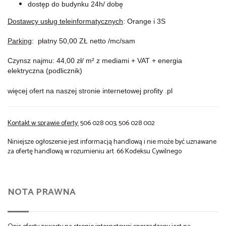
dostęp do budynku 24h/ dobę
Dostawcy usług teleinformatycznych
:
Orange i
3S
Parking
: płatny 50,00 ZŁ netto /mc/sam
Czynsz najmu: 44,00 zł/ m² z mediami + VAT + energia
elektryczna (podlicznik)
więcej ofert na naszej stronie internetowej profity .pl
Kontakt w sprawie oferty:
506 028 003, 506 028 002
Niniejsze ogłoszenie jest informacją handlową i nie może być uznawane
za ofertę handlową w rozumieniu art. 66 Kodeksu Cywilnego
NOTA PRAWNA