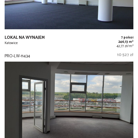
LOKAL NA WYNAJEM
7 pokoi
2
246,13 m
Katowice
2
42,77 zł/m
10 527 zł
PRO-LW-11434