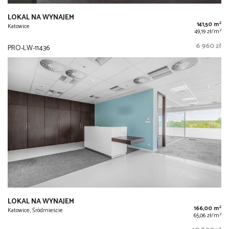
LOKAL NA WYNAJEM
2
141,50 m
Katowice
2
49,19 zł/m
6 960 zł
PRO-LW-11436
LOKAL NA WYNAJEM
2
166,00 m
Katowice, Śródmieście
2
65,06 zł/m