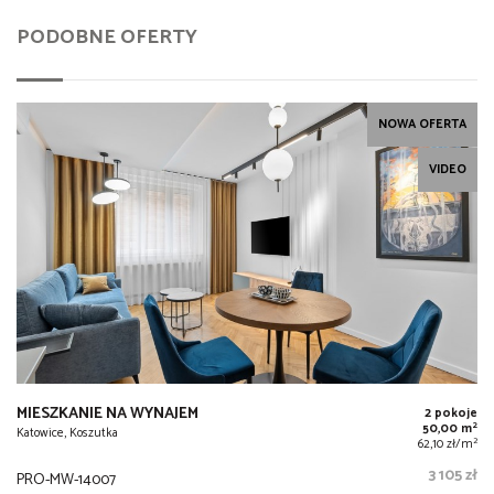
PODOBNE OFERTY
NOWA OFERTA
VIDEO
MIESZKANIE NA WYNAJEM
2 pokoje
2
50,00 m
Katowice, Koszutka
2
62,10 zł/m
3 105 zł
PRO-MW-14007