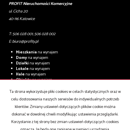
PROFIT Nieruchomości Komercyjne
ul. Cicha 20
40-116 Katowice
T: 506 028 001, 506 028 002
E:
biuro@profity.pl
Mieszkania
na wynajem
Domy
na wynajem
Działki
na wynajem
Lokale
na wynajem
Hale
na wynajem
Obiekty
na wynajem
Mieszkania
na sprzedaż
Ta strona wykorzystuje pliki cookies w celach statystycznych oraz w
Domy
na sprzedaż
celu dostosowania naszych serwisów do indywidualnych potrzeb
Działki
na sprzedaż
Lokale
na sprzedaż
klientów. Zmiany ustawień dotyczących plików cookie można
Hale
na sprzedaż
dokonać w dowolnej chwili modyfikując ustawienia przeglądarki.
Obiekty
na sprzedaż
Korzystanie z tej strony bez zmian ustawień dotyczących cookies
oznacza, że będą one zapisane w pamięci urządzenia.