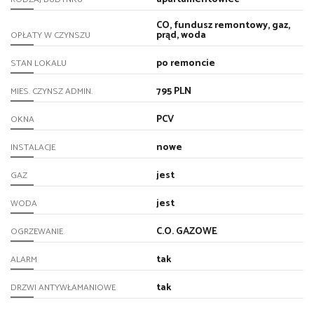
CO, fundusz remontowy, gaz,
prąd, woda
OPŁATY W CZYNSZU
po remoncie
STAN LOKALU
795 PLN
MIES. CZYNSZ ADMIN.
PCV
OKNA
nowe
INSTALACJE
jest
GAZ
jest
WODA
C.O. GAZOWE
OGRZEWANIE
tak
ALARM
tak
DRZWI ANTYWŁAMANIOWE