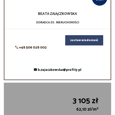
BEATA
ZAJĄCZKOWSKA
DORADCA DS. NIERUCHOMOŚCI
zostaw wiadomość
+48 506 028 002
b.zajaczkowska@profity.pl
3 105 zł
2
62,10 zł/m