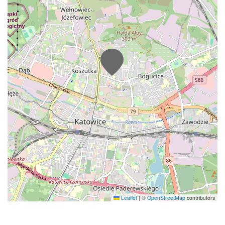
Leaflet
|
©
OpenStreetMap
contributors