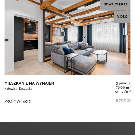
NOWA OFERTA
VIDEO
MIESZKANIE NA WYNAJEM
3 pokoje
2
79,00 m
Katowice, Koszutka
2
72,15 zł/m
5 700 zł
PRO-MW-14017