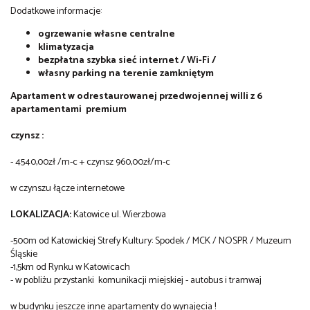
Dodatkowe informacje:
ogrzewanie własne centralne
klimatyzacja
bezpłatna szybka sieć internet / Wi-Fi /
własny parking na terenie zamkniętym
Apartament w odrestaurowanej przedwojennej willi z 6
apartamentami premium
czynsz :
- 4540,00zł /m-c + czynsz 960,00zł/m-c
w czynszu łącze internetowe
LOKALIZACJA:
Katowice ul. Wierzbowa
-500m od Katowickiej Strefy Kultury: Spodek / MCK / NOSPR / Muzeum
Śląskie
-1,5km od Rynku w Katowicach
- w pobliżu przystanki komunikacji miejskiej - autobus i tramwaj
w budynku jeszcze inne apartamenty do wynajęcia !