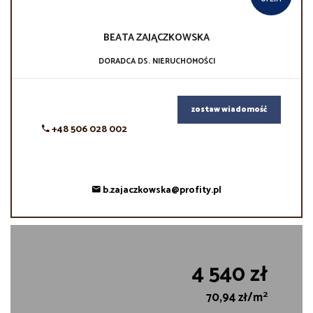
BEATA
ZAJĄCZKOWSKA
DORADCA DS. NIERUCHOMOŚCI
zostaw wiadomość
+48 506 028 002
b.zajaczkowska@profity.pl
4 540 zł
2
70,94 zł/m