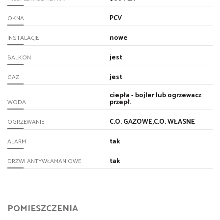
PCV
OKNA
nowe
INSTALACJE
jest
BALKON
jest
GAZ
ciepła - bojler lub ogrzewacz
przepł.
WODA
C.O. GAZOWE,C.O. WŁASNE
OGRZEWANIE
tak
ALARM
tak
DRZWI ANTYWŁAMANIOWE
POMIESZCZENIA