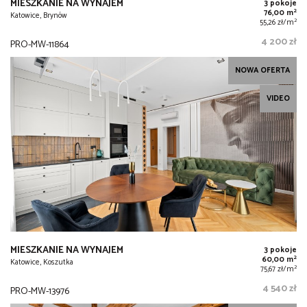
MIESZKANIE NA WYNAJEM
3 pokoje
2
76,00 m
Katowice, Brynów
2
55,26 zł/m
4 200 zł
PRO-MW-11864
NOWA OFERTA
VIDEO
MIESZKANIE NA WYNAJEM
3 pokoje
2
60,00 m
Katowice, Koszutka
2
75,67 zł/m
4 540 zł
PRO-MW-13976