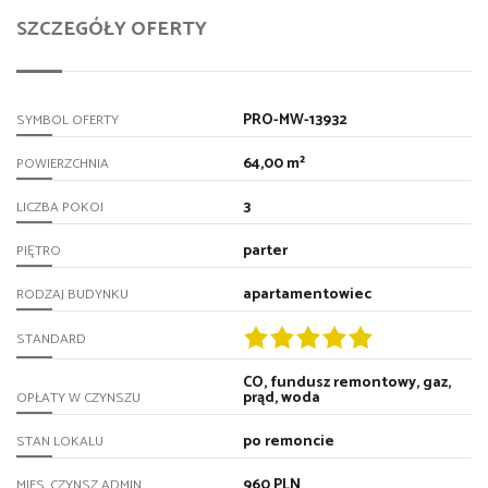
SZCZEGÓŁY OFERTY
PRO-MW-13932
SYMBOL OFERTY
64,00 m²
POWIERZCHNIA
3
LICZBA POKOI
parter
PIĘTRO
apartamentowiec
RODZAJ BUDYNKU
STANDARD
CO, fundusz remontowy, gaz,
prąd, woda
OPŁATY W CZYNSZU
po remoncie
STAN LOKALU
960 PLN
MIES. CZYNSZ ADMIN.