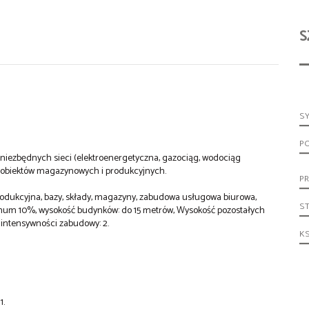
S
S
P
 niezbędnych sieci (elektroenergetyczna, gazociąg, wodociąg
ę obiektów magazynowych i produkcyjnych.
PR
odukcyjna, bazy, składy, magazyny, zabudowa usługowa biurowa,
S
imum 10%, wysokość budynków: do 15 metrów, Wysokość pozostałych
intensywności zabudowy: 2.
KS
1.