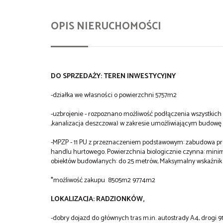
OPIS NIERUCHOMOŚCI
DO SPRZEDAŻY: TEREN INWESTYCYJNY
-działka we własności o powierzchni 5757m2
-uzbrojenie - rozpoznano możliwość podłączenia wszystkich
,kanalizacja deszczowa) w zakresie umożliwiającym budow
-MPZP - 11 PU z przeznaczeniem podstawowym: zabudowa pr
handlu hurtowego. Powierzchnia biologicznie czynna: min
obiektów budowlanych: do 25 metrów, Maksymalny wskaźnik 
*możliwość zakupu 8505m2 9774m2
LOKALIZACJA: RADZIONKÓW,
-dobry dojazd do głównych tras m.in. autostrady A4, drogi 91