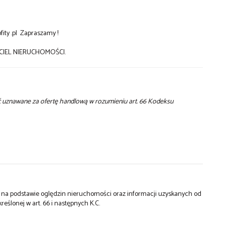
fity .pl Zapraszamy !
IEL NIERUCHOMOŚCI.
yć uznawane za ofertę handlową w rozumieniu art. 66 Kodeksu
st na podstawie oględzin nieruchomości oraz informacji uzyskanych od
kreślonej w art. 66 i następnych K.C.