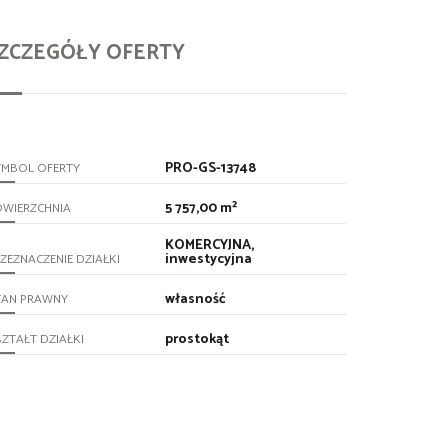
ZCZEGÓŁY OFERTY
PRO-GS-13748
YMBOL OFERTY
5 757,00 m²
OWIERZCHNIA
KOMERCYJNA,
inwestycyjna
ZEZNACZENIE DZIAŁKI
własność
TAN PRAWNY
prostokąt
ZTAŁT DZIAŁKI