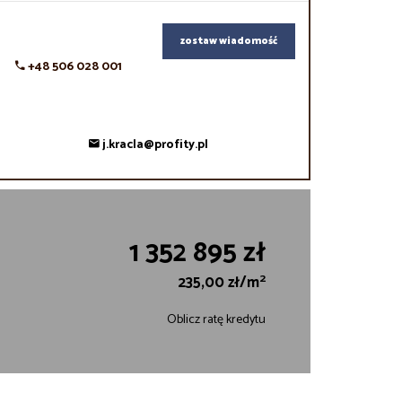
zostaw wiadomość
+48 506 028 001
j.kracla@profity.pl
1 352 895 zł
2
235,00 zł/m
Oblicz ratę kredytu