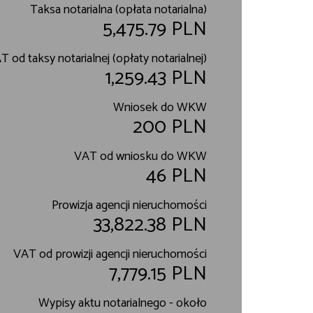
Taksa notarialna (opłata notarialna)
5,475.79 PLN
T od taksy notarialnej (opłaty notarialnej)
1,259.43 PLN
Wniosek do WKW
200 PLN
VAT od wniosku do WKW
46 PLN
Prowizja agencji nieruchomości
33,822.38 PLN
VAT od prowizji agencji nieruchomości
7,779.15 PLN
Wypisy aktu notarialnego - około