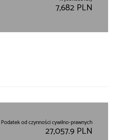
7,682 PLN
Podatek od czynności cywilno-prawnych
27,057.9 PLN