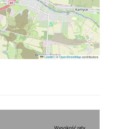
Leaflet
|
©
OpenStreetMap
contributors
Wysokość raty