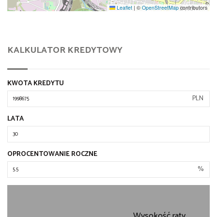
Leaflet
|
©
OpenStreetMap
contributors
KALKULATOR KREDYTOWY
KWOTA KREDYTU
PLN
LATA
OPROCENTOWANIE ROCZNE
%
Wysokość raty