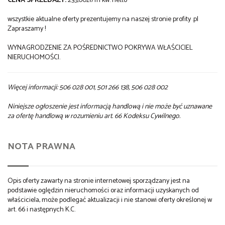
CENA SPRZEDAŻY:
235,00zł/m kw. netto
wszystkie aktualne oferty prezentujemy na naszej stronie profity .pl
Zapraszamy !
WYNAGRODZENIE ZA POŚREDNICTWO POKRYWA WŁAŚCICIEL
NIERUCHOMOŚCI.
Więcej informacji: 506 028 001, 501 266 138, 506 028 002
Niniejsze ogłoszenie jest informacją handlową i nie może być uznawane
za ofertę handlową w rozumieniu art. 66 Kodeksu Cywilnego.
NOTA PRAWNA
Opis oferty zawarty na stronie internetowej sporządzany jest na
podstawie oględzin nieruchomości oraz informacji uzyskanych od
właściciela, może podlegać aktualizacji i nie stanowi oferty określonej w
art. 66 i następnych K.C.