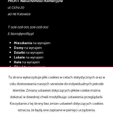
PROFIT Nieruchomości Komercyjne
ul. Cicha 20
40-116 Katowice
T: 506 028 001, 506 028 002
E:
biuro@profity.pl
Mieszkania
na wynajem
Domy
na wynajem
Działki
na wynajem
Lokale
na wynajem
Hale
na wynajem
Obiekty
na wynajem
Mieszkania
na sprzedaż
Ta strona wykorzystuje pliki cookies w celach statystycznych oraz w
Domy
na sprzedaż
celu dostosowania naszych serwisów do indywidualnych potrzeb
Działki
na sprzedaż
Lokale
na sprzedaż
klientów. Zmiany ustawień dotyczących plików cookie można
Hale
na sprzedaż
dokonać w dowolnej chwili modyfikując ustawienia przeglądarki.
Obiekty
na sprzedaż
Korzystanie z tej strony bez zmian ustawień dotyczących cookies
oznacza, że będą one zapisane w pamięci urządzenia.