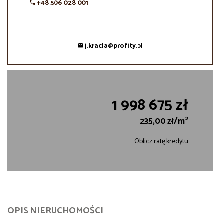
+48 506 028 001
j.kracla@profity.pl
1 998 675 zł
2
235,00 zł/m
Oblicz ratę kredytu
OPIS NIERUCHOMOŚCI