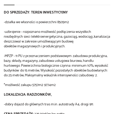
DO SPRZEDAŻY: TEREN INWESTYCYJNY
-działka we własności o powierzchni 8505m2
-uzbrojenie - rozpoznano możliwość podłączenia wszystkich
niezbędnych sieci (elektroenergetyczna, gazociąg, wodociąg ,kanalizacja
deszczowa) w zakresie umożliwiającym budowę
obiektów magazynowych i produkcyjnych.
-MPZP - 11 PU z przeznaczeniem podstawowym: zabudowa produkcyjna,
bazy, składy, magazyny, zabudowa usługowa biurowa, handlu
hurtowego. Powierzchnia biologicznie czynna: minimum 10%, wysokość
budynków: do 15 metrów, Wysokość pozostałych obiektów budowlanych:
do 25 metrów, Maksymalny wskaźnik intensywności zabudowy: 2.
*możliwość zakupu 5757m2 9774m2
LOKALIZACJA: RADZIONKÓW,
-dobry dojazd do głównych tras m.in. autostrady A4, drogi 911.