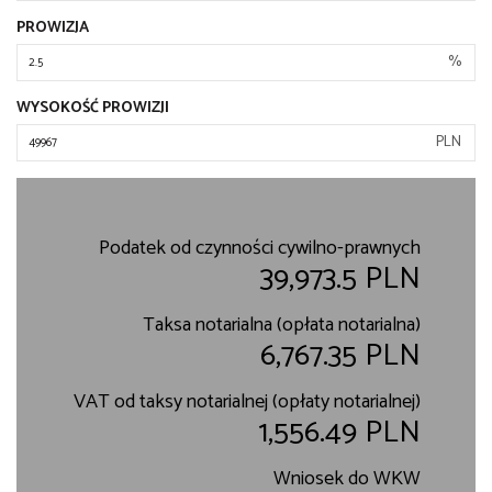
PROWIZJA
%
WYSOKOŚĆ PROWIZJI
PLN
Podatek od czynności cywilno-prawnych
39,973.5 PLN
Taksa notarialna (opłata notarialna)
6,767.35 PLN
VAT od taksy notarialnej (opłaty notarialnej)
1,556.49 PLN
Wniosek do WKW