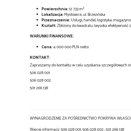
Powierzchnia:
12 733 m²
Lokalizacja:
Mysłowice, ul. Brzezińska
Przeznaczenie:
Usługi, handel, logistyka, magazyn
Kształt:
Zbliżony do kwadratu (wysoka efektywność 
WARUNKI FINANSOWE:
Cena:
4 000 000 PLN netto
KONTAKT:
Zapraszamy do kontaktu w celu uzyskania szczegółowych in
506 028 001
506 028 002
501 266 138
WYNAGRODZENIE ZA POŚREDNICTWO POKRYWA WŁAŚCIC
Więcej informacji: 506 028 001, 506 028 002 , 501 266 138