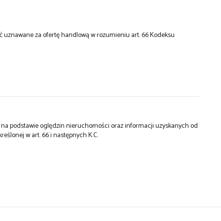
być uznawane za ofertę handlową w rozumieniu art. 66 Kodeksu
st na podstawie oględzin nieruchomości oraz informacji uzyskanych od
kreślonej w art. 66 i następnych K.C.