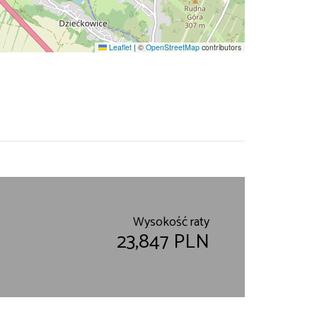
Leaflet
|
©
OpenStreetMap
contributors
Wysokość raty
23,847 PLN