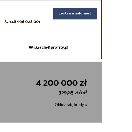
zostaw wiadomość
+48 506 028 001
j.kracla@profity.pl
4 200 000 zł
2
329,85 zł/m
Oblicz ratę kredytu