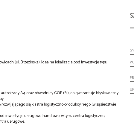
S
S
wicach (ul. Brzezińska). Idealna lokalizacja pod inwestycje typu
P
PR
UK
 autostrady A4 oraz obwodnicy GOP (S1), co gwarantuje błyskawiczny
py.
 rozwijającego się klastra logistyczno-produkcyjnego (w sąsiedztwie
pod inwestycje usługowo-handlowe, w tym: centra logistyczne,
ntra usługowe.