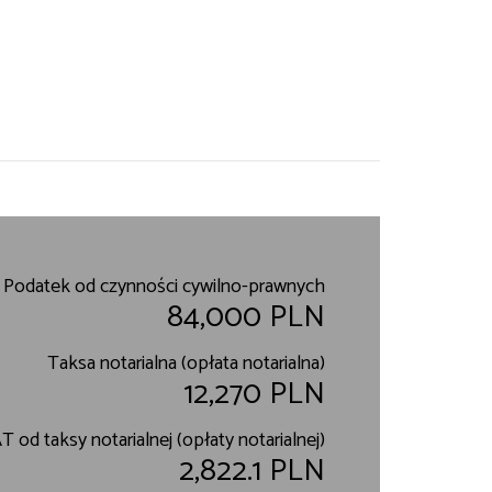
Podatek od czynności cywilno-prawnych
84,000 PLN
Taksa notarialna (opłata notarialna)
12,270 PLN
T od taksy notarialnej (opłaty notarialnej)
2,822.1 PLN