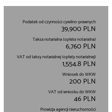
Podatek od czynności cywilno-prawnych
39,900 PLN
Taksa notarialna (opłata notarialna)
6,760 PLN
VAT od taksy notarialnej (opłaty notarialnej)
1,554.8 PLN
Wniosek do WKW
200 PLN
VAT od wniosku do WKW
46 PLN
Prowizja agencji nieruchomości