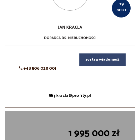
79
OFERT
JAN
KRACLA
DORADCA DS. NIERUCHOMOŚCI
zostaw wiadomość
+48 506 028 001
j.kracla@profity.pl
1 995 000 zł