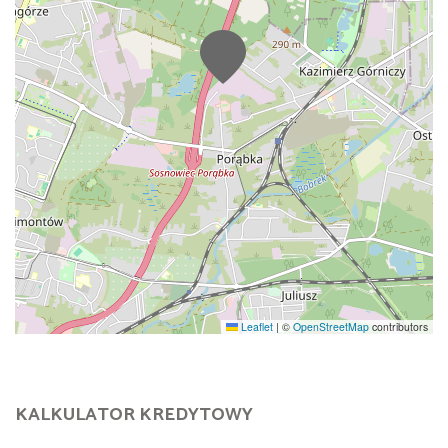
Leaflet
|
©
OpenStreetMap
contributors
KALKULATOR KREDYTOWY