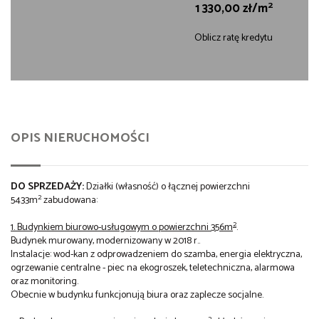
2
1 330,00 zł/m
Oblicz ratę kredytu
OPIS NIERUCHOMOŚCI
DO SPRZEDAŻY:
Działki (własność) o łącznej powierzchni
2
5433m
zabudowana:
2
1. Budynkiem biurowo-usługowym o powierzchni 356m
.
Budynek murowany, modernizowany w 2018 r..
Instalacje: wod-kan z odprowadzeniem do szamba, energia elektryczna,
ogrzewanie centralne - piec na ekogroszek, teletechniczna, alarmowa
oraz monitoring.
Obecnie w budynku funkcjonują biura oraz zaplecze socjalne.