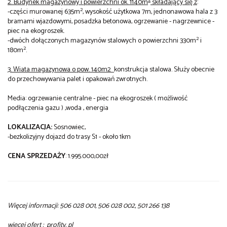
2
2. Budynek magazynowy i powierzchni ok. 1140m
składający się z
:
2
-części murowanej 635m
, wysokość użytkowa 7m, jednonawowa hala z 3
bramami wjazdowymi, posadzka betonowa, ogrzewanie - nagrzewnice -
piec na ekogroszek.
2
-dwóch dołączonych magazynów stalowych o powierzchni 330m
i
2
180m
.
3. Wiata magazynowa o pow. 140m2
konstrukcja stalowa. Służy obecnie
do przechowywania palet i opakowań zwrotnych.
Media: ogrzewanie centralne - piec na ekogroszek ( możliwość
podłączenia gazu ) ,woda , energia
LOKALIZACJA:
Sosnowiec,
-bezkolizyjny dojazd do trasy S1 - około 1km
CENA SPRZEDAŻY
: 1.995.000,00zł
Więcej informacji: 506 028 001, 506 028 002, 501 266 138
więcej ofert : profity. pl