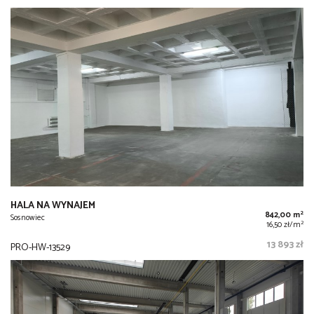
HALA NA WYNAJEM
2
842,00 m
Sosnowiec
2
16,50 zł/m
13 893 zł
PRO-HW-13529