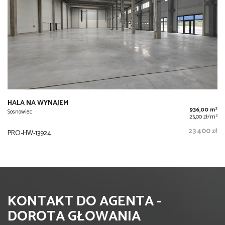
HALA NA WYNAJEM
2
936,00 m
Sosnowiec
2
25,00 zł/m
23 400 zł
PRO-HW-13924
KONTAKT DO AGENTA -
DOROTA GŁOWANIA