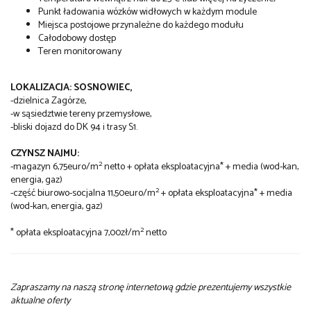
Punkt ładowania wózków widłowych w każdym module
Miejsca postojowe przynależne do każdego modułu
Całodobowy dostęp
Teren monitorowany
LOKALIZACJA: SOSNOWIEC,
-dzielnica Zagórze,
-w sąsiedztwie tereny przemysłowe,
-bliski dojazd do DK 94 i trasy S1.
CZYNSZ NAJMU:
2
-magazyn 6,75euro/m
netto + opłata eksploatacyjna* + media (wod-kan,
energia, gaz)
2
-część biurowo-socjalna 11,50euro/m
+ opłata eksploatacyjna* + media
(wod-kan, energia, gaz)
2
* opłata eksploatacyjna 7,00zł/m
netto
Zapraszamy na naszą stronę internetową gdzie prezentujemy wszystkie
aktualne oferty