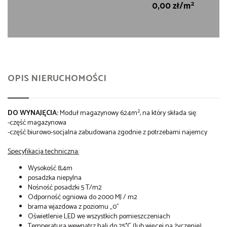
2
0,00 zł/m
OPIS NIERUCHOMOŚCI
2
DO WYNAJĘCIA:
Moduł magazynowy 624m
, na który składa się:
-część magazynowa
-część biurowo-socjalna zabudowana zgodnie z potrzebami najemcy
Specyfikacja techniczna:
Wysokość 8,4m
posadzka niepylna
Nośność posadzki 5 T/m2
Odporność ogniowa do 2000 MJ / m2
brama wjazdowa z poziomu „0”
Oświetlenie LED we wszystkich pomieszczeniach
Temperatura wewnątrz hali do 25°C (lub więcej na życzenie)