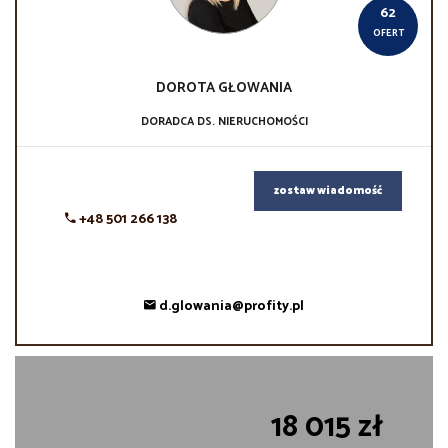
62
OFERT
DOROTA
GŁOWANIA
DORADCA DS. NIERUCHOMOŚCI
zostaw wiadomość
+48 501 266 138
d.glowania@profity.pl
18 015 zł