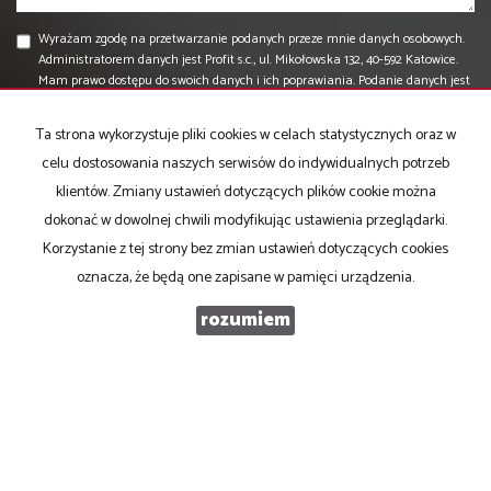
Wyrażam zgodę na przetwarzanie podanych przeze mnie danych osobowych.
Administratorem danych jest Profit s.c., ul. Mikołowska 132, 40-592 Katowice.
Mam prawo dostępu do swoich danych i ich poprawiania. Podanie danych jest
dobrowolne. Dane zbierane są w celu marketingowym oraz w celu
realizowania i wykonania zawartej umowy lub do podjęcia działań na Twoje
Ta strona wykorzystuje pliki cookies w celach statystycznych oraz w
żądanie przed zawarciem umowy.
celu dostosowania naszych serwisów do indywidualnych potrzeb
klientów. Zmiany ustawień dotyczących plików cookie można
dokonać w dowolnej chwili modyfikując ustawienia przeglądarki.
Korzystanie z tej strony bez zmian ustawień dotyczących cookies
oznacza, że będą one zapisane w pamięci urządzenia.
rozumiem
PROFIT Nieruchomości Komercyjne
ul. Cicha 20
40-116 Katowice
T: 506 028 001, 506 028 002
E:
biuro@profity.pl