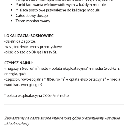
Punkt ładowania wózków widłowych w każdym module
Miejsca postojowe przynależne do każdego modułu
Całodobowy dostęp
Teren monitorowany
LOKALIZACJA: SOSNOWIEC,
-dzielnica Zagórze,
-w sąsiedztwie tereny przemysłowe,
-bliski dojazd do DK 94 i trasy S1.
CZYNSZ NAJMU:
2
-magazyn 6,euro/m
netto + opłata eksploatacyjna* + media (wod-kan,
energia, gaz)
2
-część biurowo-socjalna 11,50euro/m
+ opłata eksploatacyjna* + media
(wod-kan, energia, gaz)
2
* opłata eksploatacyjna 7,00zł/m
netto
Zapraszamy na naszą stronę internetową gdzie prezentujemy wszystkie
aktualne oferty