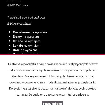
40-116 Katowice
T: 506 028 001, 506 028 002
E:
biuro@profity.pl
Mieszkania
na wynajem
Domy
na wynajem
Działki
na wynajem
Lokale
na wynajem
Hale
na wynajem
Obiekty
na wynajem
Mieszkania
na sprzedaż
Ta strona wykorzystuje pliki cookies w celach statystycznych oraz w
Domy
na sprzedaż
celu dostosowania naszych serwisów do indywidualnych potrzeb
Działki
na sprzedaż
Lokale
na sprzedaż
klientów. Zmiany ustawień dotyczących plików cookie można
Hale
na sprzedaż
dokonać w dowolnej chwili modyfikując ustawienia przeglądarki.
Obiekty
na sprzedaż
Korzystanie z tej strony bez zmian ustawień dotyczących cookies
oznacza, że będą one zapisane w pamięci urządzenia.
PROFIT NIERUCHOMOŚCI KOMERCYJNE
2026
rozumiem