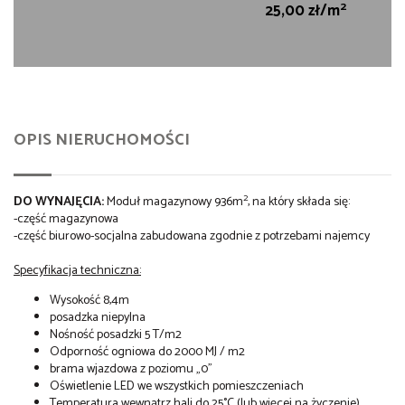
2
25,00 zł/m
OPIS NIERUCHOMOŚCI
2
DO WYNAJĘCIA:
Moduł magazynowy 936m
, na który składa się:
-część magazynowa
-część biurowo-socjalna zabudowana zgodnie z potrzebami najemcy
Specyfikacja techniczna:
Wysokość 8,4m
posadzka niepylna
Nośność posadzki 5 T/m2
Odporność ogniowa do 2000 MJ / m2
brama wjazdowa z poziomu „0”
Oświetlenie LED we wszystkich pomieszczeniach
Temperatura wewnątrz hali do 25°C (lub więcej na życzenie)