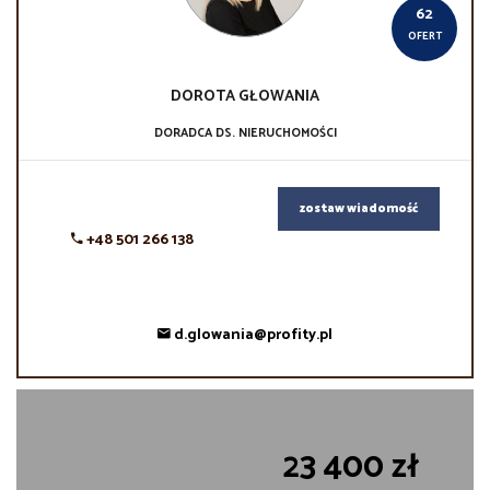
62
OFERT
DOROTA
GŁOWANIA
DORADCA DS. NIERUCHOMOŚCI
zostaw wiadomość
+48 501 266 138
d.glowania@profity.pl
23 400 zł